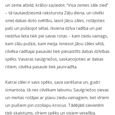
un zeme atbild, krāšņi saziedot. “Visa zemes zāle zied”
– tā tautasdziesmā raksturota Zāļu diena, un cilvēki
smeļ dabas doto svētību, lasot Jāņu zāles, rotājoties
paši un pušķojot sētas. Ikviena dzīva radība un pat
nedzīva lieta tiek pie savas rotas – kam ziedu vainags,
kam zāļu pušķis, kam meija. Ienesot Jāņu zāles sētā,
cilvēka radītajai pasaulei tiek piesaistīts dabas dzīvības
spēks. Vasaras saulgriežos, saskaņojoties ar dabas
ritiem, cilvēka pasaule tiek jaunradīta.
Katrai zālei ir savs spēks, sava varēšana un, gudri
izmantota, tā nes cilvēkam labumu. Saulgriežos sievas
un meitas rotājas ar pļavu ziedu vainagiem, bet vīriem
un puišiem pin ozollapu kroņus. Tādējādi sievietēm
tiek skaistums, vīriem spēks un visiem veselība.