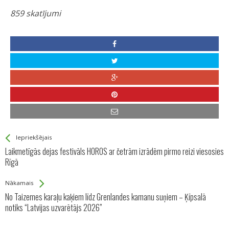
859 skatījumi
See more
Back
Iepriekšējais
All
Laikmetīgās dejas festivāls HOROS ar četrām izrādēm pirmo reizi viesosies
Entries
Rīgā
Nākamais
No Taizemes karaļu kaķiem līdz Grenlandes kamanu suņiem – Ķīpsalā
notiks “Latvijas uzvarētājs 2026”