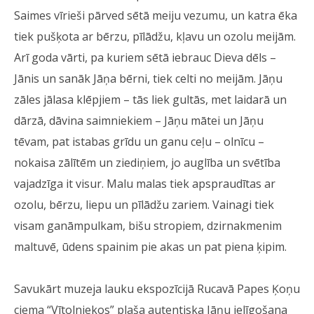
Saimes vīrieši pārved sētā meiju vezumu, un katra ēka
tiek pušķota ar bērzu, pīlādžu, kļavu un ozolu meijām.
Arī goda vārti, pa kuriem sētā iebrauc Dieva dēls –
Jānis un sanāk Jāņa bērni, tiek celti no meijām. Jāņu
zāles jālasa klēpjiem – tās liek gultās, met laidarā un
dārzā, dāvina saimniekiem – Jāņu mātei un Jāņu
tēvam, pat istabas grīdu un ganu ceļu – olnīcu –
nokaisa zālītēm un ziediņiem, jo auglība un svētība
vajadzīga it visur. Malu malas tiek apspraudītas ar
ozolu, bērzu, liepu un pīlādžu zariem. Vainagi tiek
visam ganāmpulkam, bišu stropiem, dzirnakmenim
maltuvē, ūdens spainim pie akas un pat piena ķipim.
Savukārt muzeja lauku ekspozīcijā Rucavā Papes Ķoņu
ciema “Vītolniekos” plaša autentiska Jāņu ielīgošana