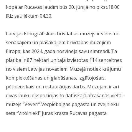
kopā ar Rucavas ļaudīm būs 20. jūnijā no plkst.18.00
līdz saullēktam 04.30.
Latvijas Etnogrāfiskais brīvdabas muzejs ir viens no
senākajiem un plašākajiem brīvdabas muzejiem
Eiropā, kas 2024. gadā nosvinēja savu simtgadi. Tā
platība ir 87 hektāri un tajā izvietotas 114 senceltnes
no visiem Latvijas novadiem. Muzejā notiek krājumu
komplektēšanas un glabāšanas, izglītojošais,
pētnieciskais un restaurācijas darbs. Muzejam ir arī
divas lauku ekspozīcijas to dabiskajā atrašanās vietā –
muzejs “Vēveri” Vecpiebalgas pagastā un zvejnieku
sēta “Vītolnieki” jūras krastā Rucavas pagastā.