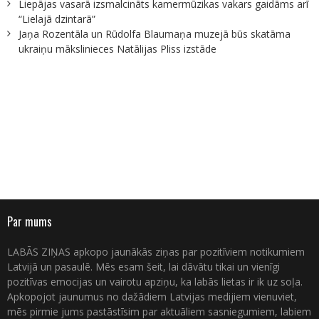
Liepājas vasarā izsmalcināts kamermūzikas vakars gaidāms arī
“Lielajā dzintarā”
Jaņa Rozentāla un Rūdolfa Blaumaņa muzejā būs skatāma
ukraiņu mākslinieces Natālijas Pliss izstāde
Par mums
LABĀS ZIŅAS apkopo jaunākās ziņas par pozitīviem notikumiem
Latvijā un pasaulē. Mēs esam šeit, lai dāvātu tikai un vienīgi
pozitīvas emocijas un vairotu apziņu, ka labās lietas ir ik uz soļa.
Apkopojot jaunumus no dažādiem Latvijas medijiem vienuviet,
mēs pirmie jums pastāstīsim par aktuāliem sasniegumiem, labiem