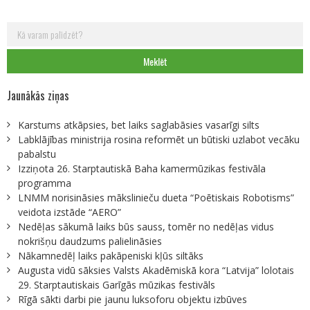
Meklēt:
Jaunākās ziņas
Karstums atkāpsies, bet laiks saglabāsies vasarīgi silts
Labklājības ministrija rosina reformēt un būtiski uzlabot vecāku
pabalstu
Izziņota 26. Starptautiskā Baha kamermūzikas festivāla
programma
LNMM norisināsies mākslinieču dueta “Poētiskais Robotisms”
veidota izstāde “AERO”
Nedēļas sākumā laiks būs sauss, tomēr no nedēļas vidus
nokrišņu daudzums palielināsies
Nākamnedēļ laiks pakāpeniski kļūs siltāks
Augusta vidū sāksies Valsts Akadēmiskā kora “Latvija” lolotais
29. Starptautiskais Garīgās mūzikas festivāls
Rīgā sākti darbi pie jaunu luksoforu objektu izbūves