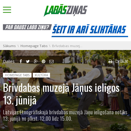
You are here:
Sākums
Homepage Tabs
Brīvdabas muzejā Jāņus ielīgos 13. jūnijā
Dalies
Drukāt
Posted in:
HOMEPAGE TABS
KULTŪRA
Brīvdabas muzejā Jāņus ielīgos
13. jūnijā
Latvijas Etnogrāfiskajā brīvdabas muzejā Jāņu ielīgošana notiks
13. jūnijā no plkst. 12.00 līdz 15.00.