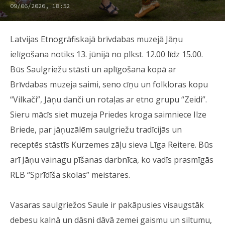
09/06/2026, 18:52
Latvijas Etnogrāfiskajā brīvdabas muzejā Jāņu
ielīgošana notiks 13. jūnijā no plkst. 12.00 līdz 15.00.
Būs Saulgriežu stāsti un aplīgošana kopā ar
Brīvdabas muzeja saimi, seno cīņu un folkloras kopu
“Vilkači”, Jāņu danči un rotaļas ar etno grupu “Zeidi”.
Sieru mācīs siet muzeja Priedes kroga saimniece Ilze
Briede, par jāņuzālēm saulgriežu tradīcijās un
receptēs stāstīs Kurzemes zāļu sieva Līga Reitere. Būs
arī Jāņu vainagu pīšanas darbnīca, ko vadīs prasmīgās
RLB “Sprīdīša skolas” meistares.
Vasaras saulgriežos Saule ir pakāpusies visaugstāk
debesu kalnā un dāsni dāvā zemei gaismu un siltumu,