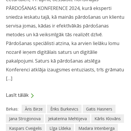
PĀRDOŠANAS KONFERENCE 2024, kurā eksperti
sniedza ieskatu tajā, kā mainās pārdošanas un klientu
servisa jomas, kādas ir efektīvākās pārdošanas
metodes un kā veiksmīgāk tās realizēt dzīvē.
Pārdošanas speciālisti atzina, ka arvien lielāku lomu
nozarē ieņem digitālais saturs un digitālie
pakalpojumi. Saturs kā pārdošanas atslēga
Konferenci atklāja izaugsmes entuziasts, trīs grāmatu
[…]
Lasīt tālāk
Birkas:
Āris Birze
Ēriks Burkevics
Gatis Hasners
Jana Strogonova
Jekaterina Mehtijeva
Kārlis Klovāns
Kaspars Cveiģelis
Līga Līdeka
Madara Intenberga