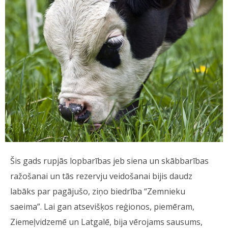
Šis gads rupjās lopbarības jeb siena un skābbarības
ražošanai un tās rezervju veidošanai bijis daudz
labāks par pagājušo, ziņo biedrība “Zemnieku
saeima”. Lai gan atsevišķos reģionos, piemēram,
Ziemeļvidzemē un Latgalē, bija vērojams sausums,