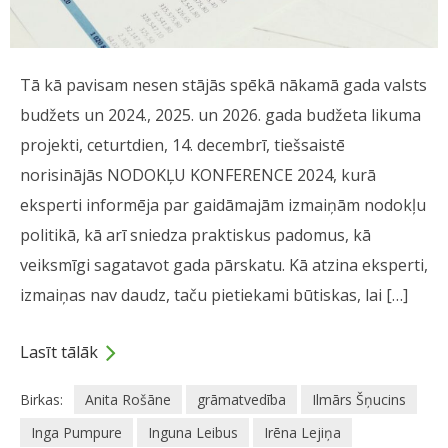
Tā kā pavisam nesen stājās spēkā nākamā gada valsts
budžets un 2024., 2025. un 2026. gada budžeta likuma
projekti, ceturtdien, 14. decembrī, tiešsaistē
norisinājās NODOKĻU KONFERENCE 2024, kurā
eksperti informēja par gaidāmajām izmaiņām nodokļu
politikā, kā arī sniedza praktiskus padomus, kā
veiksmīgi sagatavot gada pārskatu. Kā atzina eksperti,
izmaiņas nav daudz, taču pietiekami būtiskas, lai […]
Lasīt tālāk
Birkas:
Anita Rošāne
grāmatvedība
Ilmārs Šņucins
Inga Pumpure
Inguna Leibus
Irēna Lejiņa