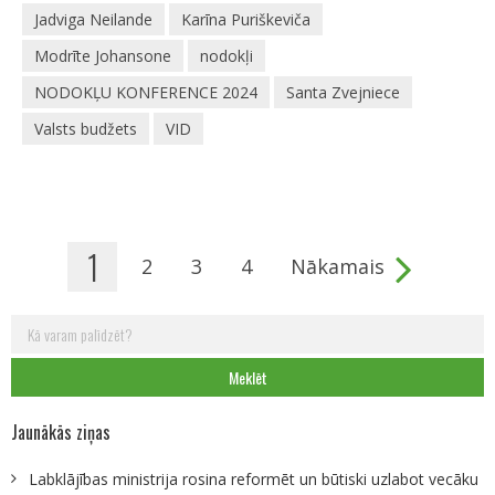
Jadviga Neilande
Karīna Puriškeviča​
Modrīte Johansone
nodokļi
NODOKĻU KONFERENCE 2024
Santa Zvejniece
Valsts budžets
VID
1
2
3
4
Nākamais
Pages
Meklēt:
Jaunākās ziņas
Labklājības ministrija rosina reformēt un būtiski uzlabot vecāku