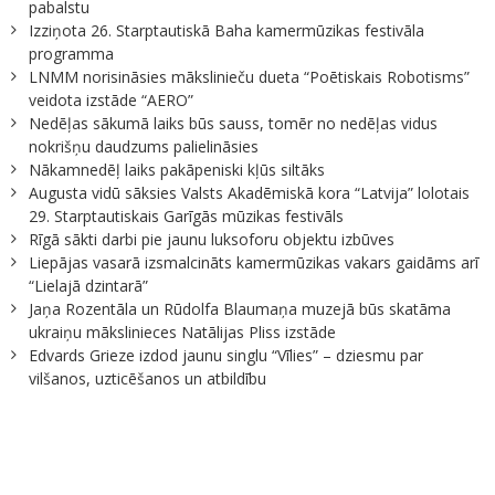
pabalstu
Izziņota 26. Starptautiskā Baha kamermūzikas festivāla
programma
LNMM norisināsies mākslinieču dueta “Poētiskais Robotisms”
veidota izstāde “AERO”
Nedēļas sākumā laiks būs sauss, tomēr no nedēļas vidus
nokrišņu daudzums palielināsies
Nākamnedēļ laiks pakāpeniski kļūs siltāks
Augusta vidū sāksies Valsts Akadēmiskā kora “Latvija” lolotais
29. Starptautiskais Garīgās mūzikas festivāls
Rīgā sākti darbi pie jaunu luksoforu objektu izbūves
Liepājas vasarā izsmalcināts kamermūzikas vakars gaidāms arī
“Lielajā dzintarā”
Jaņa Rozentāla un Rūdolfa Blaumaņa muzejā būs skatāma
ukraiņu mākslinieces Natālijas Pliss izstāde
Edvards Grieze izdod jaunu singlu “Vīlies” – dziesmu par
vilšanos, uzticēšanos un atbildību