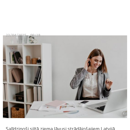
strādājošo darba nespējas dienu
skaits
23/04/2025, 00:18
Salīdzinoši siltā ziema ļāvusi strādājošajiem Latvijā