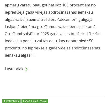
apmēru varētu paaugstināt līdz 100 procentiem no
iepriekšējā gada vidējās apdrošināšanas iemaksu
algas valstī, Saeima trešdien, 4.decembrī, galīgajā
lasījumā pieņēma grozījumus valsts pensiju likumā.
Grozījumi saistīti ar 2025.gada valsts budžetu. Līdz šim
indeksēja pensiju vai tās daļu, kas nepārsniedz 50
procentu no iepriekšējā gada vidējās apdrošināšanas
iemaksu algas […]
Lasīt tālāk
Dalies
Posted in:
EKONOMIKA
LABĀS ZIŅAS IESAKA