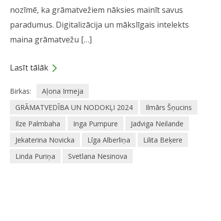
nozīmē, ka grāmatvežiem nāksies mainīt savus
paradumus. Digitalizācija un mākslīgais intelekts
maina grāmatvežu […]
Lasīt tālāk
Birkas:
Aļona Irmeja
GRĀMATVEDĪBA UN NODOKĻI 2024
Ilmārs Šņucins
Ilze Palmbaha
Inga Pumpure
Jadviga Neilande
Jekaterina Novicka
Līga Alberliņa
Lilita Beķere
Linda Puriņa
Svetlana Nesinova
Dalies