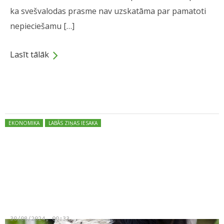
ka svešvalodas prasme nav uzskatāma par pamatoti
nepieciešamu […]
Lasīt tālāk
Dalies
Posted in:
EKONOMIKA
LABĀS ZIŅAS IESAKA
“Zemnieku saeima”: šogad
pateicīgāki apstākļi rupjās
lopbarības sagatavošanai
30/08/2024, 00:33