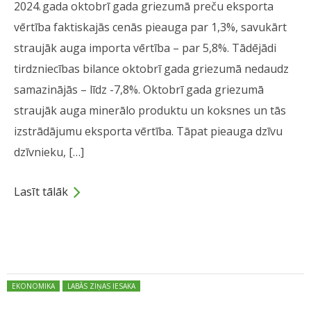
2024. gada oktobrī gada griezumā preču eksporta
vērtība faktiskajās cenās pieauga par 1,3%, savukārt
straujāk auga importa vērtība – par 5,8%. Tādējādi
tirdzniecības bilance oktobrī gada griezumā nedaudz
samazinājās – līdz -7,8%. Oktobrī gada griezumā
straujāk auga minerālo produktu un koksnes un tās
izstrādājumu eksporta vērtība. Tāpat pieauga dzīvu
dzīvnieku, […]
Lasīt tālāk
Dalies
Posted in:
EKONOMIKA
LABĀS ZIŅAS IESAKA