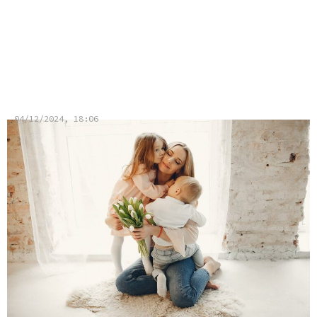
Nākamgad līdz 75 procentiem
palielināta vecāku pabalsta daļa
strādājošiem vecākiem
04/12/2024, 18:06