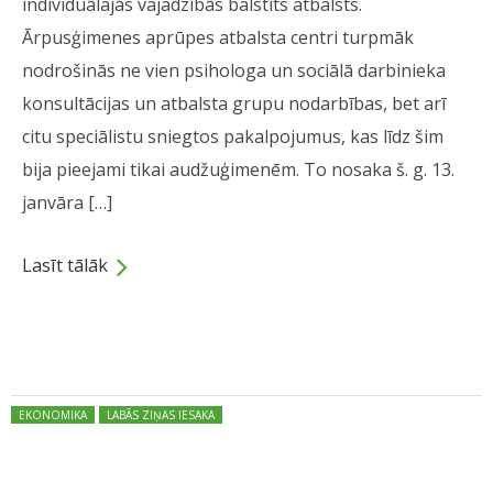
individuālajās vajadzībās balstīts atbalsts.
Ārpusģimenes aprūpes atbalsta centri turpmāk
nodrošinās ne vien psihologa un sociālā darbinieka
konsultācijas un atbalsta grupu nodarbības, bet arī
citu speciālistu sniegtos pakalpojumus, kas līdz šim
bija pieejami tikai audžuģimenēm. To nosaka š. g. 13.
janvāra […]
Lasīt tālāk
Dalies
Posted in:
EKONOMIKA
LABĀS ZIŅAS IESAKA
Šogad par trešdaļu samazinājies