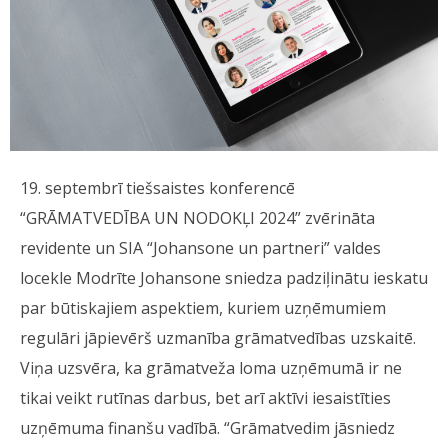
19. septembrī tiešsaistes konferencē
“GRĀMATVEDĪBA UN NODOKĻI 2024” zvērināta
revidente un SIA “Johansone un partneri” valdes
locekle Modrīte Johansone sniedza padziļinātu ieskatu
par būtiskajiem aspektiem, kuriem uzņēmumiem
regulāri jāpievērš uzmanība grāmatvedības uzskaitē.
Viņa uzsvēra, ka grāmatveža loma uzņēmumā ir ne
tikai veikt rutīnas darbus, bet arī aktīvi iesaistīties
uzņēmuma finanšu vadībā. “Grāmatvedim jāsniedz