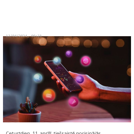
2024: Digitālais saturs ceļš kā
veidot zīmola atpazīstamību
12/04/2024, 00:23
Ceturtdien, 11. aprīlī, tiešsaistē norisinājās