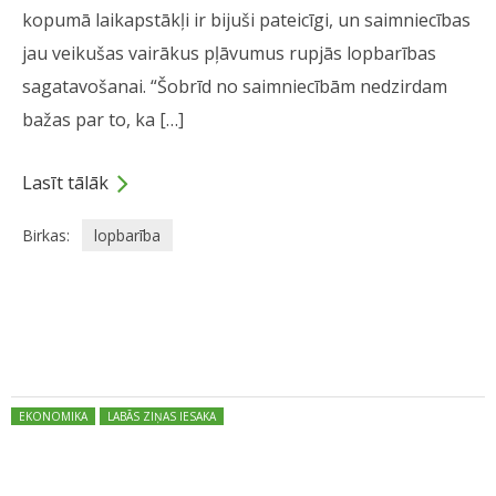
kopumā laikapstākļi ir bijuši pateicīgi, un saimniecības
jau veikušas vairākus pļāvumus rupjās lopbarības
sagatavošanai. “Šobrīd no saimniecībām nedzirdam
bažas par to, ka […]
Lasīt tālāk
Birkas:
lopbarība
Dalies
Posted in:
EKONOMIKA
LABĀS ZIŅAS IESAKA
PĀRDOŠANAS KONFERENCE