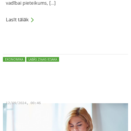
vadībai pieteikums, […]
Lasīt tālāk
Dalies
Posted in:
EKONOMIKA
LABĀS ZIŅAS IESAKA
Plāno stiprināt valsts valodas
lietojumu darba tirgū
12/09/2024, 00:46