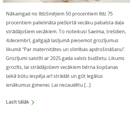
Nākamgad no līdzšinējiem 50 procentiem līdz 75
procentiem palielināta piešķirtā vecāku pabalsta daļa
strādājošiem vecākiem. To noteikusi Saeima, trešdien,
4.decembrī, galīgajā lasījumā pieņemot grozījumus
likumā “Par maternitātes un slimības apdrošināšanu”.
Grozījumi saistīti ar 2025.gada valsts budžetu. Likums
grozīts, lai strādājošiem vecākiem bērna kopšanas
laikā būtu iespēja arī strādāt un gūt legālus
ienākumus ģimenei. Lai nezaudētu […]
Lasīt tālāk
Dalies