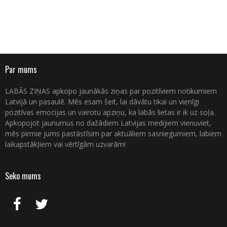
Par mums
LABĀS ZIŅAS apkopo jaunākās ziņas par pozitīviem notikumiem
Latvijā un pasaulē. Mēs esam šeit, lai dāvātu tikai un vienīgi
pozitīvas emocijas un vairotu apziņu, ka labās lietas ir ik uz soļa.
Apkopojot jaunumus no dažādiem Latvijas medijiem vienuviet,
mēs pirmie jums pastāstīsim par aktuāliem sasniegumiem, labiem
laikapstākļiem vai vērtīgām uzvarām!
Seko mums