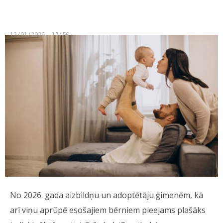
ģimenēm
13/01/2026, 17:50
No 2026. gada aizbildņu un adoptētāju ģimenēm, kā
arī viņu aprūpē esošajiem bērniem pieejams plašāks