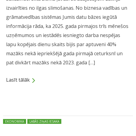
izvairīties no ilgas slimošanas. No biznesa vadības un
grāmatvedības sistēmas Jumis datu bāzes iegūtā
informācija rāda, ka 2025. gada pirmajos trīs mēnešos
uzņēmumos un iestādēs iesniegto darba nespējas
lapu kopējais dienu skaits bijis par aptuveni 40%
mazāks nekā iepriekšējā gada pirmajā ceturksnī un
pat divkārt mazāks nekā 2023. gada […]
Lasīt tālāk
Dalies
Posted in:
EKONOMIKA
LABĀS ZIŅAS IESAKA
Oktobrī gada griezumā pieaudzis