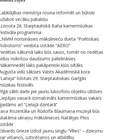
Labklājības ministrija rosina reformēt un būtiski
uzlabot vecāku pabalstu
Izziņota 26. Starptautiskā Baha kamermūzikas
festivāla programma
LNMM norisināsies mākslinieču dueta “Poētiskais
Robotisms” veidota izstāde “AERO”
Nedēļas sākumā laiks būs sauss, tomēr no nedēļas
vidus nokrišņu daudzums palielināsies
Nākamnedēļ laiks pakāpeniski kļūs siltāks
Augusta vidū sāksies Valsts Akadēmiskā kora
“Latvija” lolotais 29. Starptautiskais Garīgās
mūzikas festivāls
Rīgā sākti darbi pie jaunu luksoforu objektu izbūves
Liepājas vasarā izsmalcināts kamermūzikas vakars
gaidāms arī “Lielajā dzintarā”
Jaņa Rozentāla un Rūdolfa Blaumaņa muzejā būs
skatāma ukraiņu mākslinieces Natālijas Pliss
izstāde
Edvards Grieze izdod jaunu singlu “Vīlies” – dziesmu
par vilšanos, uzticēšanos un atbildību