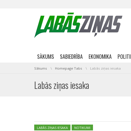
Skip navigation
SĀKUMS
SABIEDRĪBA
EKONOMIKA
POLIT
You are here:
Sākums
Homepage Tabs
Labās ziņas iesaka
Labās ziņas iesaka
Dalies
Posted in:
LABĀS ZIŅAS IESAKA
NOTIKUMI