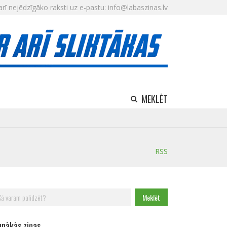
arī nejēdzīgāko raksti uz e-pastu: info@labaszinas.lv
MEKLĒT
RSS
klēt:
unākās ziņas