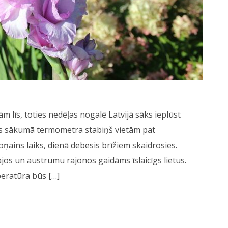
m līs, toties nedēļas nogalē Latvijā sāks ieplūst
as sākumā termometra stabiņš vietām pat
ņains laiks, dienā debesis brīžiem skaidrosies.
ajos un austrumu rajonos gaidāms īslaicīgs lietus.
peratūra būs […]