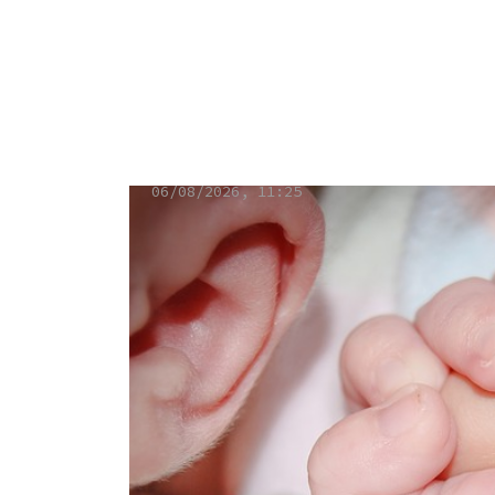
Labklājības minist
būtiski uzlabot ve
06/08/2026, 11:25