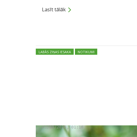
Lasīt tālāk
Dalies
Posted in:
LABĀS ZIŅAS IESAKA
NOTIKUMI
Nedēļas sākumā la
no nedēļas vidus 
palielināsies
03/08/2026, 01:16