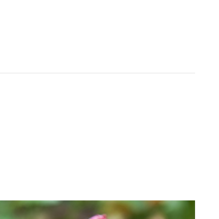
iks būs sauss, tomēr
nokrišņu daudzums