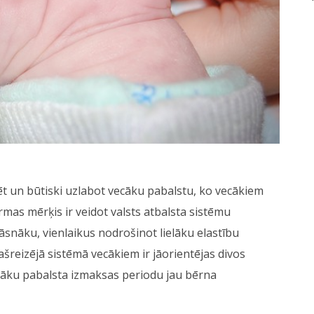
ēt un būtiski uzlabot vecāku pabalstu, ko vecākiem
as mērķis ir veidot valsts atbalsta sistēmu
snāku, vienlaikus nodrošinot lielāku elastību
šreizējā sistēmā vecākiem ir jāorientējas divos
ecāku pabalsta izmaksas periodu jau bērna