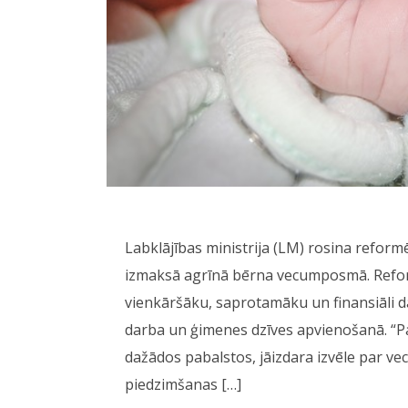
Labklājības ministrija (LM) rosina reform
izmaksā agrīnā bērna vecumposmā. Reform
vienkāršāku, saprotamāku un finansiāli dā
darba un ģimenes dzīves apvienošanā. “Pa
dažādos pabalstos, jāizdara izvēle par v
piedzimšanas […]