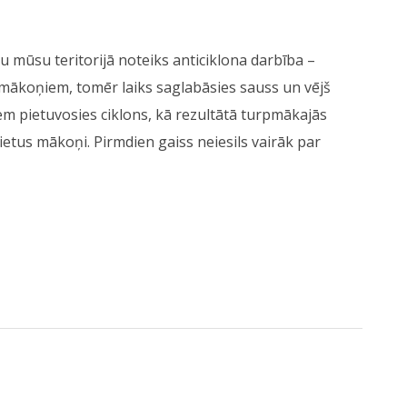
 mūsu teritorijā noteiks anticiklona darbība –
 mākoņiem, tomēr laiks saglabāsies sauss un vējš
iem pietuvosies ciklons, kā rezultātā turpmākajās
ietus mākoņi. Pirmdien gaiss neiesils vairāk par
pakāpeniski kļūs