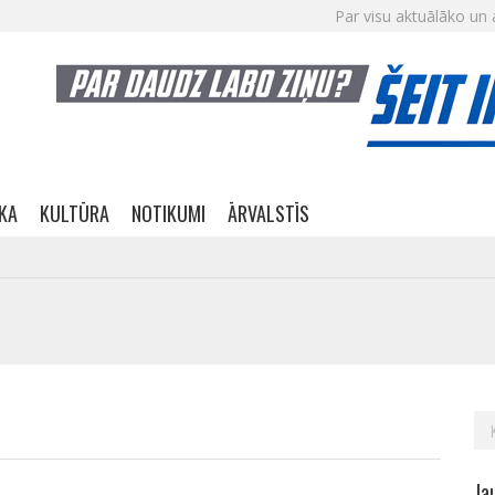
Par visu aktuālāko un 
IKA
KULTŪRA
NOTIKUMI
ĀRVALSTĪS
Me
Ja