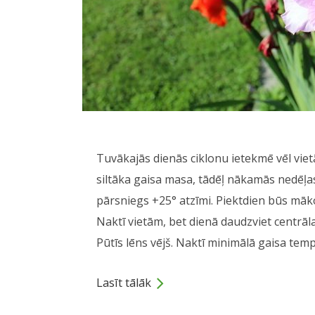
Tuvākajās dienās ciklonu ietekmē vēl vietā
siltāka gaisa masa, tādēļ nākamās nedēļ
pārsniegs +25° atzīmi. Piektdien būs māko
Naktī vietām, bet dienā daudzviet centrāl
Pūtīs lēns vējš. Naktī minimālā gaisa tem
Lasīt tālāk