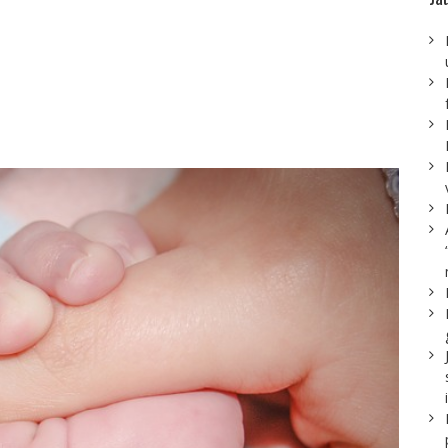
rija rosina reformēt un
cāku pabalstu