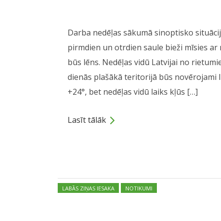
Darba nedēļas sākumā sinoptisko situāciju
pirmdien un otrdien saule bieži mīsies ar
būs lēns. Nedēļas vidū Latvijai no rietum
dienās plašākā teritorijā būs novērojami l
+24°, bet nedēļas vidū laiks kļūs […]
Lasīt tālāk
Dalies
Posted in:
LABĀS ZIŅAS IESAKA
NOTIKUMI
Nākamnedēļ laiks 