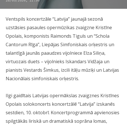
28/05/2026, 21:36
Ventspils koncertzāle “Latvija” jaunajā sezonā
uzstāsies pasaules opermūzikas zvaigzne Kristīne
Opolais, komponists Raimonds Tiguls un “Schola
Cantorum Rīga”, Liepājas Simfoniskais orķestris un
talantīgā jaunās paaudzes vijolniece Elza Siliņa,
virtuozais duets – vijolnieks Iskandars Vidžaja un
pianists Vestards Šimkus, izcili itāļu mūziķi un Latvijas
Nacionālais simfoniskais orķestris.
Ilgi gaidītais Latvijas opermākslas zvaigznes Kristīnes
Opolais solokoncerts koncertzālē “Latvija” izskanēs
sestdien, 10. oktobrī. Koncertprogrammā apvienosies
spilgtākās liriskā un dramatiskā soprāna lomas,