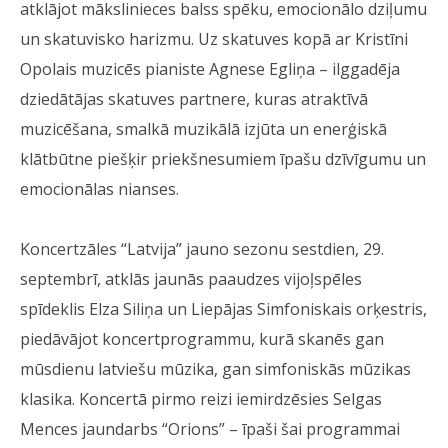
atklājot mākslinieces balss spēku, emocionālo dziļumu
un skatuvisko harizmu. Uz skatuves kopā ar Kristīni
Opolais muzicēs pianiste Agnese Egliņa – ilggadēja
dziedātājas skatuves partnere, kuras atraktīvā
muzicēšana, smalkā muzikālā izjūta un enerģiskā
klātbūtne piešķir priekšnesumiem īpašu dzīvīgumu un
emocionālas nianses.
Koncertzāles “Latvija” jauno sezonu sestdien, 29.
septembrī, atklās jaunās paaudzes vijoļspēles
spīdeklis Elza Siliņa un Liepājas Simfoniskais orķestris,
piedāvājot koncertprogrammu, kurā skanēs gan
mūsdienu latviešu mūzika, gan simfoniskās mūzikas
klasika. Koncertā pirmo reizi iemirdzēsies Selgas
Mences jaundarbs “Orions” – īpaši šai programmai