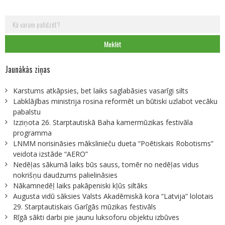
Meklēt:
Jaunākās ziņas
Karstums atkāpsies, bet laiks saglabāsies vasarīgi silts
Labklājības ministrija rosina reformēt un būtiski uzlabot vecāku
pabalstu
Izziņota 26. Starptautiskā Baha kamermūzikas festivāla
programma
LNMM norisināsies mākslinieču dueta “Poētiskais Robotisms”
veidota izstāde “AERO”
Nedēļas sākumā laiks būs sauss, tomēr no nedēļas vidus
nokrišņu daudzums palielināsies
Nākamnedēļ laiks pakāpeniski kļūs siltāks
Augusta vidū sāksies Valsts Akadēmiskā kora “Latvija” lolotais
29. Starptautiskais Garīgās mūzikas festivāls
Rīgā sākti darbi pie jaunu luksoforu objektu izbūves