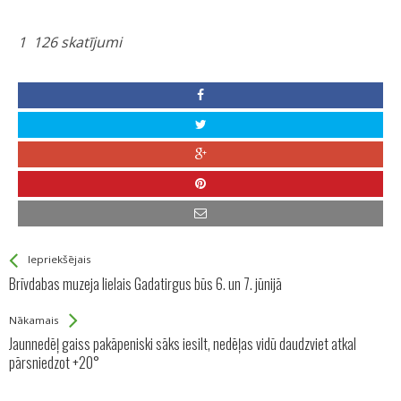
1 126 skatījumi
See more
Back
Iepriekšējais
All
Brīvdabas muzeja lielais Gadatirgus būs 6. un 7. jūnijā
Entries
Nākamais
Jaunnedēļ gaiss pakāpeniski sāks iesilt, nedēļas vidū daudzviet atkal
pārsniedzot +20°