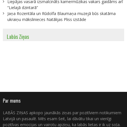
Liepājas vasarā izsmalcināts kamermūzikas vakars gaidāms arī
“Lielajā dzintarā”
Jaņa Rozentāla un Rūdolfa Blaumaņa muzejā būs skatāma
ukraiņu mākslinieces Natālijas Pliss izstāde
Labās Ziņas
Par mums
LABĀS ZIŅAS apkopo jaunākās ziņas par pozitīviem notikumiem
Latvijā un pasaulē. Mēs esam šeit, lai dāvātu tikai un vienīgi
pozitīvas emocijas un vairotu apziņu, ka labās lietas ir ik uz soļa.