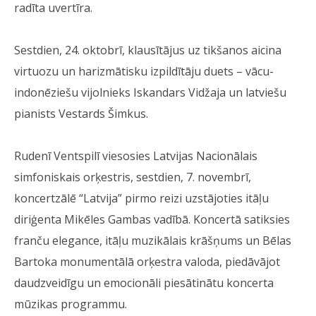
radīta uvertīra.
Sestdien, 24. oktobrī, klausītājus uz tikšanos aicina
virtuozu un harizmātisku izpildītāju duets – vācu-
indonēziešu vijolnieks Iskandars Vidžaja un latviešu
pianists Vestards Šimkus.
Rudenī Ventspilī viesosies Latvijas Nacionālais
simfoniskais orķestris, sestdien, 7. novembrī,
koncertzālē “Latvija” pirmo reizi uzstājoties itāļu
diriģenta Mikēles Gambas vadībā. Koncertā satiksies
franču elegance, itāļu muzikālais krāšņums un Bēlas
Bartoka monumentālā orķestra valoda, piedāvājot
daudzveidīgu un emocionāli piesātinātu koncerta
mūzikas programmu.