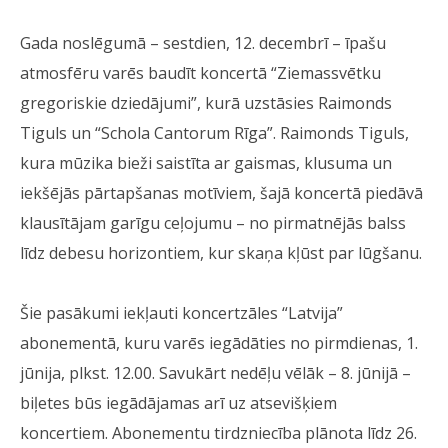
Gada noslēgumā – sestdien, 12. decembrī – īpašu
atmosfēru varēs baudīt koncertā “Ziemassvētku
gregoriskie dziedājumi”, kurā uzstāsies Raimonds
Tiguls un “Schola Cantorum Rīga”. Raimonds Tiguls,
kura mūzika bieži saistīta ar gaismas, klusuma un
iekšējās pārtapšanas motīviem, šajā koncertā piedāvā
klausītājam garīgu ceļojumu – no pirmatnējās balss
līdz debesu horizontiem, kur skaņa kļūst par lūgšanu.
Šie pasākumi iekļauti koncertzāles “Latvija”
abonementā, kuru varēs iegādāties no pirmdienas, 1.
jūnija, plkst. 12.00. Savukārt nedēļu vēlāk – 8. jūnijā –
biļetes būs iegādājamas arī uz atsevišķiem
koncertiem. Abonementu tirdzniecība plānota līdz 26.