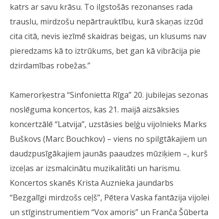
katrs ar savu krāsu. To ilgstošās rezonanses rada
trauslu, mirdzošu nepārtrauktību, kurā skaņas izzūd
cita citā, nevis iezīmē skaidras beigas, un klusums nav
pieredzams kā to iztrūkums, bet gan kā vibrācija pie
dzirdamības robežas.”
Kamerorķestra “Sinfonietta Rīga” 20. jubilejas sezonas
noslēguma koncertos, kas 21. maijā aizsāksies
koncertzālē “Latvija”, uzstāsies beļģu vijolnieks Marks
Buškovs (Marc Bouchkov) – viens no spilgtākajiem un
daudzpusīgākajiem jaunās paaudzes mūziķiem –, kurš
izceļas ar izsmalcinātu muzikalitāti un harismu.
Koncertos skanēs Krista Auznieka jaundarbs
“Bezgalīgi mirdzošs ceļš”, Pētera Vaska fantāzija vijolei
un stīginstrumentiem “Vox amoris” un Franča Šūberta