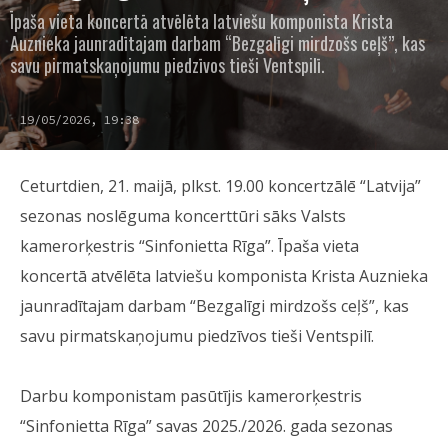
Īpaša vieta koncertā atvēlēta latviešu komponista Krista
Auznieka jaunradītajam darbam “Bezgalīgi mirdzošs ceļš”, kas
savu pirmatskaņojumu piedzīvos tieši Ventspilī.
19/05/2026, 19:38
Ceturtdien, 21. maijā, plkst. 19.00 koncertzālē “Latvija”
sezonas noslēguma koncerttūri sāks Valsts
kamerorķestris “Sinfonietta Rīga”. Īpaša vieta
koncertā atvēlēta latviešu komponista Krista Auznieka
jaunradītajam darbam “Bezgalīgi mirdzošs ceļš”, kas
savu pirmatskaņojumu piedzīvos tieši Ventspilī.
Darbu komponistam pasūtījis kamerorķestris
“Sinfonietta Rīga” savas 2025./2026. gada sezonas