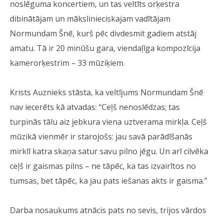
noslēguma koncertiem, un tas veltīts orķestra
dibinātājam un mākslinieciskajam vadītājam
Normundam Šnē, kurš pēc divdesmit gadiem atstāj
amatu. Tā ir 20 minūšu gara, viendaļīga kompozīcija
kamerorķestrim – 33 mūziķiem.
Krists Auznieks stāsta, ka veltījums Normundam Šnē
nav iecerēts kā atvadas: “Ceļš nenoslēdzas; tas
turpinās tālu aiz jebkura viena uztverama mirkļa. Ceļš
mūzikā vienmēr ir starojošs: jau savā parādīšanās
mirklī katra skaņa satur savu pilno jēgu. Un arī cilvēka
ceļš ir gaismas pilns – ne tāpēc, ka tas izvairītos no
tumsas, bet tāpēc, ka jau pats iešanas akts ir gaisma.”
Darba nosaukums atnācis pats no sevis, trijos vārdos