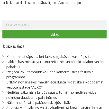
ar Muktupāvelu, Lūsēnu un Strazdiņu un Zvīņām ar grupu
Meklēt:
Jaunākās ziņas
Karstums atkāpsies, bet laiks saglabāsies vasarīgi silts
Labklājības ministrija rosina reformēt un būtiski uzlabot vecāku
pabalstu
Izziņota 26. Starptautiskā Baha kamermūzikas festivāla
programma
LNMM norisināsies mākslinieču dueta “Poētiskais Robotisms”
veidota izstāde “AERO”
Nedēļas sākumā laiks būs sauss, tomēr no nedēļas vidus
nokrišņu daudzums palielināsies
Nākamnedēļ laiks pakāpeniski kļūs siltāks
Augusta vidū sāksies Valsts Akadēmiskā kora “Latvija” lolotais