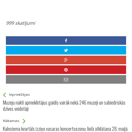
999 skatījumi
See more
Back
Iepriekšējais
All
Muzeju naktī apmeklētājus gaidīs vairāk nekā 246 muzeji un sabiedriskās
Entries
dzīves veidotāji
Nākamais
Kalnciema kvartāls izziņo vasaras koncertsezonu; lielā atklāšana 28. maijā