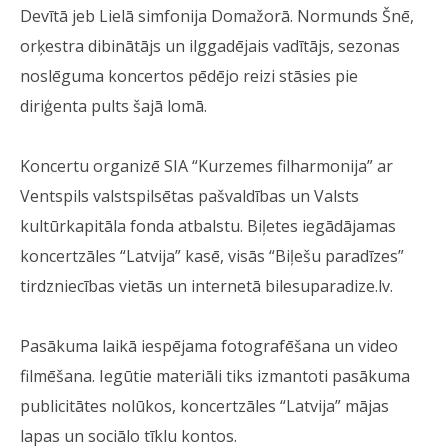
Devītā jeb Lielā simfonija Domažorā. Normunds Šnē,
orķestra dibinātājs un ilggadējais vadītājs, sezonas
noslēguma koncertos pēdējo reizi stāsies pie
diriģenta pults šajā lomā.
Koncertu organizē SIA “Kurzemes filharmonija” ar
Ventspils valstspilsētas pašvaldības un Valsts
kultūrkapitāla fonda atbalstu. Biļetes iegādājamas
koncertzāles “Latvija” kasē, visās “Biļešu paradīzes”
tirdzniecības vietās un internetā bilesuparadize.lv.
Pasākuma laikā iespējama fotografēšana un video
filmēšana. Iegūtie materiāli tiks izmantoti pasākuma
publicitātes nolūkos, koncertzāles “Latvija” mājas
lapas un sociālo tīklu kontos.