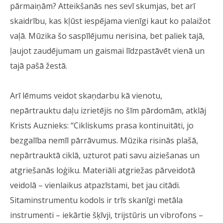
pārmaiņām? Atteikšanās nes sevī skumjas, bet arī
skaidrību, kas kļūst iespējama vienīgi kaut ko palaižot
vaļā. Mūzika šo saspīlējumu nerisina, bet paliek tajā,
ļaujot zaudējumam un gaismai līdzpastāvēt vienā un
tajā pašā žestā.
Arī lēmums veidot skaņdarbu kā vienotu,
nepārtrauktu daļu izrietējis no šīm pārdomām, atklāj
Krists Auznieks: “Cikliskums prasa kontinuitāti, jo
bezgalība nemīl pārrāvumus. Mūzika risinās plašā,
nepārtrauktā ciklā, uzturot pati savu aiziešanas un
atgriešanās loģiku. Materiāli atgriežas pārveidotā
veidolā – vienlaikus atpazīstami, bet jau citādi.
Sitaminstrumentu kodols ir trīs skanīgi metāla
instrumenti – iekārtie šķīvji, trijstūris un vibrofons –