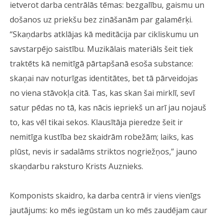
ietverot darba centrālās tēmas: bezgalību, gaismu un
došanos uz priekšu bez zināšanām par galamērķi.
“Skaņdarbs atklājas kā meditācija par cikliskumu un
savstarpējo saistību. Muzikālais materiāls šeit tiek
traktēts kā nemitīgā pārtapšanā esoša substance:
skaņai nav noturīgas identitātes, bet tā pārveidojas
no viena stāvokļa citā. Tas, kas skan šai mirklī, sevī
satur pēdas no tā, kas nācis iepriekš un arī jau nojauš
to, kas vēl tikai sekos. Klausītāja pieredze šeit ir
nemitīga kustība bez skaidrām robežām; laiks, kas
plūst, nevis ir sadalāms striktos nogriežņos,” jauno
skaņdarbu raksturo Krists Auznieks.
Komponists skaidro, ka darba centrā ir viens vienīgs
jautājums: ko mēs iegūstam un ko mēs zaudējam caur