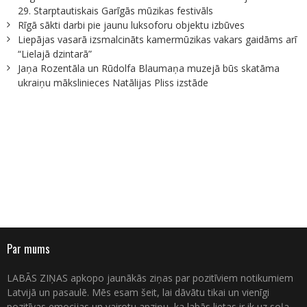
29. Starptautiskais Garīgās mūzikas festivāls
Rīgā sākti darbi pie jaunu luksoforu objektu izbūves
Liepājas vasarā izsmalcināts kamermūzikas vakars gaidāms arī
“Lielajā dzintarā”
Jaņa Rozentāla un Rūdolfa Blaumaņa muzejā būs skatāma
ukraiņu mākslinieces Natālijas Pliss izstāde
Par mums
LABĀS ZIŅAS apkopo jaunākās ziņas par pozitīviem notikumiem
Latvijā un pasaulē. Mēs esam šeit, lai dāvātu tikai un vienīgi
pozitīvas emocijas un vairotu apziņu, ka labās lietas ir ik uz soļa.