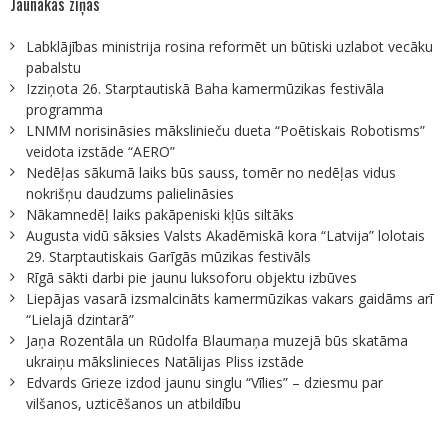
Jaunākās ziņas
Labklājības ministrija rosina reformēt un būtiski uzlabot vecāku
pabalstu
Izziņota 26. Starptautiskā Baha kamermūzikas festivāla
programma
LNMM norisināsies mākslinieču dueta “Poētiskais Robotisms”
veidota izstāde “AERO”
Nedēļas sākumā laiks būs sauss, tomēr no nedēļas vidus
nokrišņu daudzums palielināsies
Nākamnedēļ laiks pakāpeniski kļūs siltāks
Augusta vidū sāksies Valsts Akadēmiskā kora “Latvija” lolotais
29. Starptautiskais Garīgās mūzikas festivāls
Rīgā sākti darbi pie jaunu luksoforu objektu izbūves
Liepājas vasarā izsmalcināts kamermūzikas vakars gaidāms arī
“Lielajā dzintarā”
Jaņa Rozentāla un Rūdolfa Blaumaņa muzejā būs skatāma
ukraiņu mākslinieces Natālijas Pliss izstāde
Edvards Grieze izdod jaunu singlu “Vīlies” – dziesmu par
vilšanos, uzticēšanos un atbildību