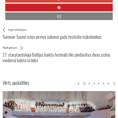
See more
Back
Iepriekšējais
All
Summer Sound izziņo pirmos nākamā gada festivāla māksliniekus
Entries
Nākamais
27. starptautiskajā Baltijas baleta festivālā tiks piedāvātas divas izcilas
modernā baleta izrādes
Vērts apskatīties