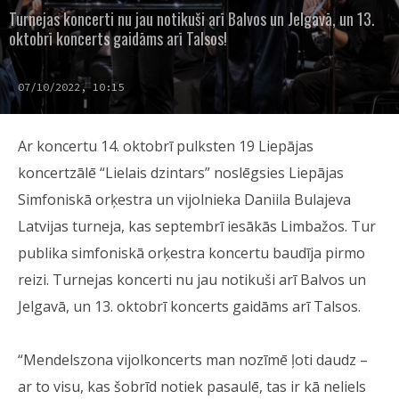
Turnejas koncerti nu jau notikuši arī Balvos un Jelgavā, un 13.
oktobrī koncerts gaidāms arī Talsos!
07/10/2022, 10:15
Ar koncertu 14. oktobrī pulksten 19 Liepājas
koncertzālē “Lielais dzintars” noslēgsies Liepājas
Simfoniskā orķestra un vijolnieka Daniila Bulajeva
Latvijas turneja, kas septembrī iesākās Limbažos. Tur
publika simfoniskā orķestra koncertu baudīja pirmo
reizi. Turnejas koncerti nu jau notikuši arī Balvos un
Jelgavā, un 13. oktobrī koncerts gaidāms arī Talsos.
“Mendelszona vijolkoncerts man nozīmē ļoti daudz –
ar to visu, kas šobrīd notiek pasaulē, tas ir kā neliels