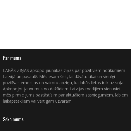
Par mums
LABĀS ZIŅAS apkopo jaunākās ziņas par pozitīviem notikumiem
Latvijā un pasaulē. Mēs esam šeit, lai dāvātu tikai un vienīgi
pozitīvas emocijas un vairotu apziņu, ka labās lietas ir ik uz soļa.
Apkopojot jaunumus no dažādiem Latvijas medijiem vienuviet,
mēs pirmie jums pastāstīsim par aktuāliem sasniegumiem, labiem
laikapstākļiem vai vērtīgām uzvarām!
Seko mums