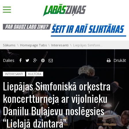
You are here:
Sākums
Homepage Tabs
Interesanti
Liepājas Simfoniskā orķestra koncertturneja ar vijolnieku Daniilu Bulajevu noslēgsies “Lielajā dzintarā”
Dalies
Drukāt
Posted in:
INTERESANTI
KULTŪRA
Liepājas Simfoniskā orķestra
koncertturneja ar vijolnieku
Daniilu Bulajevu noslēgsies
“Lielajā dzintarā”