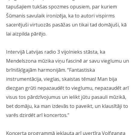
tapušajiem tukšas spozmes opusiem, par kuriem
Šūmanis savulaik ironizēja, ka to autori vispirms
sacerējuši virtuozās pasāžas un tikai tad domājuši, kā
lai aizpilda pārējo.
Intervijā Latvijas radio 3 vijolnieks stāsta, ka
Mendelszona mūzika viņu fascinē ar savu vieglumu un
brīnišķīgajām harmonijām. “Fantastiska
instrumentācija, vieglas, skaistas tēmas! Man bija
diezgan grūti nepazaudēt to vieglumu, nepazaudēt arī
visus tos pārdzīvojumus un ielikt jūtu pasauli mūzikā,
bet domāju, ka man izdevās to paveikt, un klausītāji to
varēs dzirdēt arī koncertos.”
Koncerta programmā iekļauta arī uvertīra Volfganga