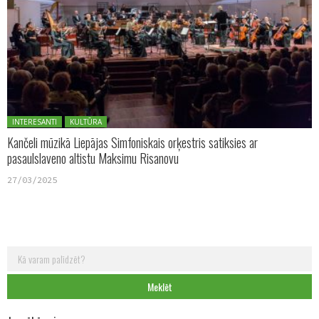
Posted in:
INTERESANTI
KULTŪRA
Kančeli mūzikā Liepājas Simfoniskais orķestris satiksies ar
pasaulslaveno altistu Maksimu Risanovu
27/03/2025
Meklēt: