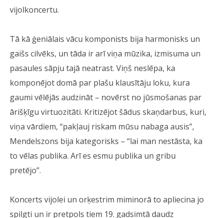
vijolkoncertu.
Tā kā ģeniālais vācu komponists bija harmonisks un
gaišs cilvēks, un tāda ir arī viņa mūzika, izmisuma un
pasaules sāpju tajā neatrast. Viņš neslēpa, ka
komponējot domā par plašu klausītāju loku, kura
gaumi vēlējās audzināt – novērst no jūsmošanas par
ārišķīgu virtuozitāti. Kritizējot šādus skaņdarbus, kuri,
viņa vārdiem, “pakļauj riskam mūsu nabaga ausis”,
Mendelszons bija kategorisks – “lai man nestāsta, ka
to vēlas publika. Arī es esmu publika un gribu
pretējo”.
Koncerts vijolei un orķestrim miminorā to apliecina jo
spilgti un ir pretpols tiem 19. gadsimtā daudz