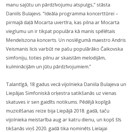
manu sajūtu un pārdzīvojumu atspulgs,” stāsta
Daniils Bulajevs. “Ideāla programma koncerttūrei –
pirmajā daļā Mocarta uvertīra, kas pilna ar Mocarta
vieglumu un ir tikpat populāra kā manis spēlētais
Mendelszona koncerts. Un noslēgumā maestro Andris
Veismanis licis varbūt ne pašu populārāko Čaikovska
simfoniju, toties pilnu ar skaistām melodijām,
kulminācijām un jūtu pārdzīvojumiem.”
Talantīgā, 18 gadus vecā vijolnieka Daniila Bulajeva un
Liepājas Simfoniskā orķestra satikšanās uz vienas
skatuves ir sen gaidīts notikums. Pēdējā kopīgā
muzicēšanas reize bija Liepājā 2018. gadā, taču
vijolnieka meistarība aug ar katru dienu, un kopš šīs
tikšanās viņš 2020. gadā tika nominēts Lielajai