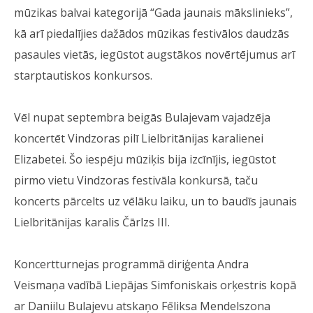
mūzikas balvai kategorijā “Gada jaunais mākslinieks”,
kā arī piedalījies dažādos mūzikas festivālos daudzās
pasaules vietās, iegūstot augstākos novērtējumus arī
starptautiskos konkursos.
Vēl nupat septembra beigās Bulajevam vajadzēja
koncertēt Vindzoras pilī Lielbritānijas karalienei
Elizabetei. Šo iespēju mūziķis bija izcīnījis, iegūstot
pirmo vietu Vindzoras festivāla konkursā, taču
koncerts pārcelts uz vēlāku laiku, un to baudīs jaunais
Lielbritānijas karalis Čārlzs III.
Koncertturnejas programmā diriģenta Andra
Veismaņa vadībā Liepājas Simfoniskais orķestris kopā
ar Daniilu Bulajevu atskaņo Fēliksa Mendelszona