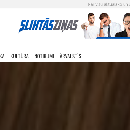
Par visu aktuālāko un 
IKA
KULTŪRA
NOTIKUMI
ĀRVALSTĪS