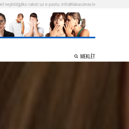
arī nejēdzīgāko raksti uz e-pastu: info@labaszinas.lv
MEKLĒT