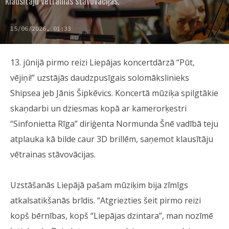
klausītāju vētrainas stāvovācijas.
15/06/2026, 01:33
13. jūnijā pirmo reizi Liepājas koncertdārzā “Pūt,
vējiņi!” uzstājās daudzpusīgais solomākslinieks
Shipsea jeb Jānis Šipkēvics. Koncertā mūziķa spilgtākie
skaņdarbi un dziesmas kopā ar kamerorķestri
“Sinfonietta Rīga” diriģenta Normunda Šnē vadībā teju
atplauka kā bilde caur 3D brillēm, saņemot klausītāju
vētrainas stāvovācijas.
Uzstāšanās Liepājā pašam mūziķim bija zīmīgs
atkalsatikšanās brīdis. “Atgriezties šeit pirmo reizi
kopš bērnības, kopš “Liepājas dzintara”, man nozīmē