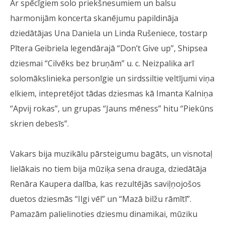
Ar spēcīgiem solo priekšnesumiem un balsu
harmonijām koncerta skanējumu papildināja
dziedātājas Una Daniela un Linda Rušeniece, tostarp
Pītera Geibriela legendārajā “Don’t Give up”, Shipsea
dziesmai “Cilvēks bez bruņām” u. c. Neizpalika arī
solomākslinieka personīgie un sirdssiltie veltījumi viņa
elkiem, intepretējot tādas dziesmas kā Imanta Kalniņa
“Apvij rokas”, un grupas “Jauns mēness” hitu “Piekūns
skrien debesīs”.
Vakars bija muzikālu pārsteigumu bagāts, un visnotaļ
lielākais no tiem bija mūziķa sena drauga, dziedātāja
Renāra Kaupera dalība, kas rezultējās saviļņojošos
duetos dziesmās “Ilgi vēl” un “Mazā bilžu rāmītī”.
Pamazām palielinoties dziesmu dinamikai, mūziku