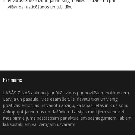
Edvards Grieze izdod jaunu singlu “Vīlies” – dziesmu par
vilšanos, uzticēšanos un atbildību
Par mums
LABĀS ZIŅAS apkopo jaunākās ziņas par pozitīviem notikumiem
Latvijā un pasaulē. Mēs esam šeit, lai dāvātu tikai un vienīgi
pozitīvas emocijas un vairotu apziņu, ka labās lietas ir ik uz soļa.
Apkopojot jaunumus no dažādiem Latvijas medijiem vienuviet,
mēs pirmie jums pastāstīsim par aktuāliem sasniegumiem, labiem
laikapstākļiem vai vērtīgām uzvarām!