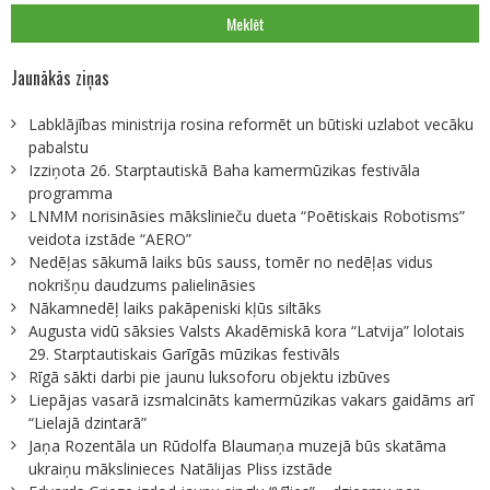
Jaunākās ziņas
Labklājības ministrija rosina reformēt un būtiski uzlabot vecāku
pabalstu
Izziņota 26. Starptautiskā Baha kamermūzikas festivāla
programma
LNMM norisināsies mākslinieču dueta “Poētiskais Robotisms”
veidota izstāde “AERO”
Nedēļas sākumā laiks būs sauss, tomēr no nedēļas vidus
nokrišņu daudzums palielināsies
Nākamnedēļ laiks pakāpeniski kļūs siltāks
Augusta vidū sāksies Valsts Akadēmiskā kora “Latvija” lolotais
29. Starptautiskais Garīgās mūzikas festivāls
Rīgā sākti darbi pie jaunu luksoforu objektu izbūves
Liepājas vasarā izsmalcināts kamermūzikas vakars gaidāms arī
“Lielajā dzintarā”
Jaņa Rozentāla un Rūdolfa Blaumaņa muzejā būs skatāma
ukraiņu mākslinieces Natālijas Pliss izstāde