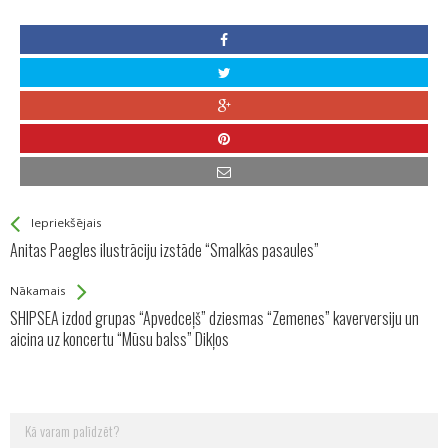
See more
Back
Iepriekšējais
All
Anitas Paegles ilustrāciju izstāde “Smalkās pasaules”
Entries
Nākamais
SHIPSEA izdod grupas “Apvedceļš” dziesmas “Zemenes” kaverversiju un
aicina uz koncertu “Mūsu balss” Dikļos
Meklēt: