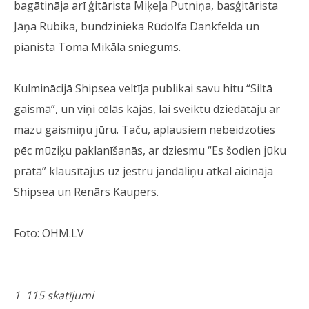
bagātināja arī ģitārista Miķeļa Putniņa, basģitārista
Jāņa Rubika, bundzinieka Rūdolfa Dankfelda un
pianista Toma Mikāla sniegums.
Kulminācijā Shipsea veltīja publikai savu hitu “Siltā
gaismā”, un viņi cēlās kājās, lai sveiktu dziedātāju ar
mazu gaismiņu jūru. Taču, aplausiem nebeidzoties
pēc mūziķu paklanīšanās, ar dziesmu “Es šodien jūku
prātā” klausītājus uz jestru jandāliņu atkal aicināja
Shipsea un Renārs Kaupers.
Foto: OHM.LV
1 115 skatījumi