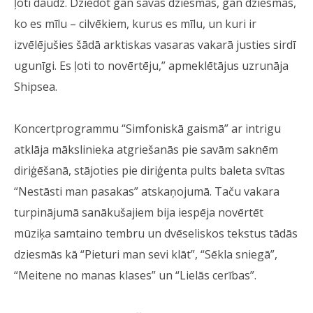
ļoti daudz. Dziedot gan savas dziesmas, gan dziesmas,
ko es mīlu – cilvēkiem, kurus es mīlu, un kuri ir
izvēlējušies šādā arktiskas vasaras vakarā justies sirdī
ugunīgi. Es ļoti to novērtēju,” apmeklētājus uzrunāja
Shipsea.
Koncertprogrammu “Simfoniskā gaismā” ar intrigu
atklāja mākslinieka atgriešanās pie savām saknēm
diriģēšanā, stājoties pie diriģenta pults baleta svītas
“Nestāsti man pasakas” atskaņojumā. Taču vakara
turpinājumā sanākušajiem bija iespēja novērtēt
mūziķa samtaino tembru un dvēseliskos tekstus tādās
dziesmās kā “Pieturi man sevi klāt”, “Sēkla sniegā”,
“Meitene no manas klases” un “Lielās cerības”.