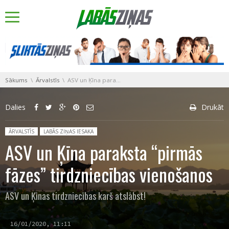
You are here:
Sākums
Ārvalstīs
ASV un Ķīna paraksta “pirmās fāzes” tirdzniecības vienošanos
Dalies
Drukāt
Posted in:
ĀRVALSTĪS
LABĀS ZIŅAS IESAKA
ASV un Ķīna paraksta “pirmās
fāzes” tirdzniecības vienošanos
ASV un Ķīnas tirdzniecības karš atslābst!
16/01/2020, 11:11