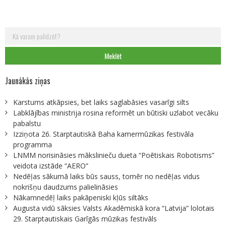
Meklēt:
Jaunākās ziņas
Karstums atkāpsies, bet laiks saglabāsies vasarīgi silts
Labklājības ministrija rosina reformēt un būtiski uzlabot vecāku
pabalstu
Izziņota 26. Starptautiskā Baha kamermūzikas festivāla
programma
LNMM norisināsies mākslinieču dueta “Poētiskais Robotisms”
veidota izstāde “AERO”
Nedēļas sākumā laiks būs sauss, tomēr no nedēļas vidus
nokrišņu daudzums palielināsies
Nākamnedēļ laiks pakāpeniski kļūs siltāks
Augusta vidū sāksies Valsts Akadēmiskā kora “Latvija” lolotais
29. Starptautiskais Garīgās mūzikas festivāls