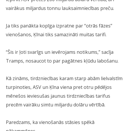
vairākus miljardus tonnu lauksaimniecības preču.
Ja tiks panākta kopīga izpratne par “otrās fāzes”
vienošanos, Ķīnai tiks samazināti muitas tarifi.
“Šis ir ļoti svarīgs un ievērojams notikums,” sacīja
Tramps, nosaucot to par pagātnes kļūdu labošanu.
Kā zināms, tirdzniecības karam starp abām lielvalstīm
turpinoties, ASV un Ķīna viena pret otru pēdējos
mēnešos ieviesušas jaunus tirdzniecības tarifus
precēm vairāku simtu miljardu dolāru vērtībā.
Paredzams, ka vienošanās stāsies spēkā