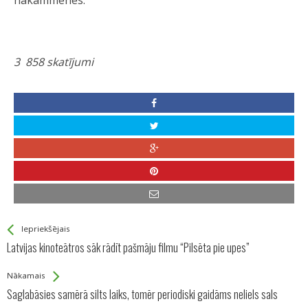
nākammēnes.
3 858 skatījumi
See more
Back
Iepriekšējais
All
Latvijas kinoteātros sāk rādīt pašmāju filmu “Pilsēta pie upes”
Entries
Nākamais
Saglabāsies samērā silts laiks, tomēr periodiski gaidāms neliels sals