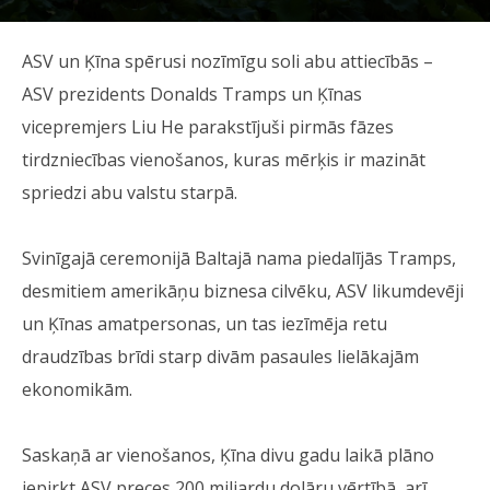
ASV un Ķīna spērusi nozīmīgu soli abu attiecībās –
ASV prezidents Donalds Tramps un Ķīnas
vicepremjers Liu He parakstījuši pirmās fāzes
tirdzniecības vienošanos, kuras mērķis ir mazināt
spriedzi abu valstu starpā.
Svinīgajā ceremonijā Baltajā nama piedalījās Tramps,
desmitiem amerikāņu biznesa cilvēku, ASV likumdevēji
un Ķīnas amatpersonas, un tas iezīmēja retu
draudzības brīdi starp divām pasaules lielākajām
ekonomikām.
Saskaņā ar vienošanos, Ķīna divu gadu laikā plāno
iepirkt ASV preces 200 miljardu dolāru vērtībā, arī