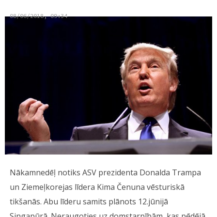
08/06/2018, 09:34
Nākamnedēļ notiks ASV prezidenta Donalda Trampa
un Ziemeļkorejas līdera Kima Čenuna vēsturiskā
tikšanās. Abu līderu samits plānots 12.jūnijā
Singapūrā. Neraugoties uz domstarpībām, kas pēdējā