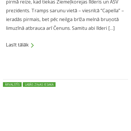
pirmā reize, kad tiekas Ziemeļkorejas līderis un ASV
prezidents. Tramps sarunu vietā – viesnīcā “Capella” –
ieradās pirmais, bet pēc neilga brīža melnā bruņotā
limuzīnā atbrauca arī Čenuns. Samitu abi līderi […]
Lasīt tālāk
Dalies
Posted in:
ĀRVALSTĪS
LABĀS ZIŅAS IESAKA
Tramps: Veiksmīgi pabeigta
sagatavošanās sarunām ar
Čenunu