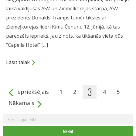
laikā valdījušas ASV un Ziemeļkorejas starpā, ASV
prezidents Donalds Tramps tomēr tiksies ar
Ziemeļkorejas līderi Kimu Čenunu 12. jūnijā, kā tas
paredzēts iepriekš. Jau ziņots, ka tikšanās vieta būs
“Capella Hotel” […]
Lasīt tālāk
3
Iepriekšējais
1
2
4
5
Pages
Nākamais
Meklēt: