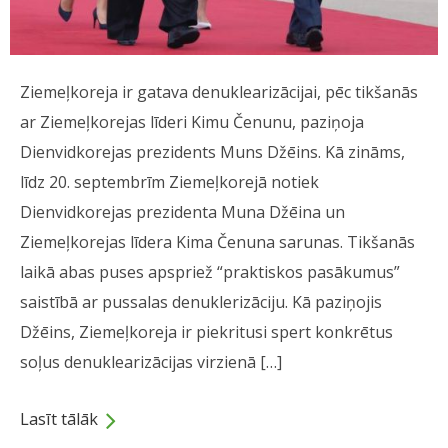
Ziemeļkoreja ir gatava denuklearizācijai, pēc tikšanās
ar Ziemeļkorejas līderi Kimu Čenunu, paziņoja
Dienvidkorejas prezidents Muns Džēins. Kā zināms,
līdz 20. septembrīm Ziemeļkorejā notiek
Dienvidkorejas prezidenta Muna Džēina un
Ziemeļkorejas līdera Kima Čenuna sarunas. Tikšanās
laikā abas puses apspriež “praktiskos pasākumus”
saistībā ar pussalas denuklerizāciju. Kā paziņojis
Džēins, Ziemeļkoreja ir piekritusi spert konkrētus
soļus denuklearizācijas virzienā […]
Lasīt tālāk