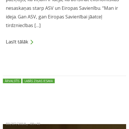
nesaskaņas starp ASV un Eiropas Savienību. “Man ir
ideja. Gan ASV, gan Eiropas Savienībai jāatceļ
tirdzniecības […]
Lasīt tālāk
Dalies
Posted in:
ĀRVALSTĪS
LABĀS ZIŅAS IESAKA
Vācijas valdībā panāk vienošanos
imigrācijas jautājumos
03/07/2018, 09:40