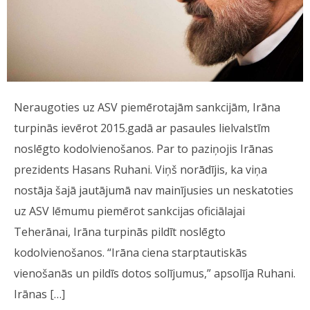
Neraugoties uz ASV piemērotajām sankcijām, Irāna
turpinās ievērot 2015.gadā ar pasaules lielvalstīm
noslēgto kodolvienošanos. Par to paziņojis Irānas
prezidents Hasans Ruhani. Viņš norādījis, ka viņa
nostāja šajā jautājumā nav mainījusies un neskatoties
uz ASV lēmumu piemērot sankcijas oficiālajai
Teherānai, Irāna turpinās pildīt noslēgto
kodolvienošanos. “Irāna ciena starptautiskās
vienošanās un pildīs dotos solījumus,” apsolīja Ruhani.
Irānas […]