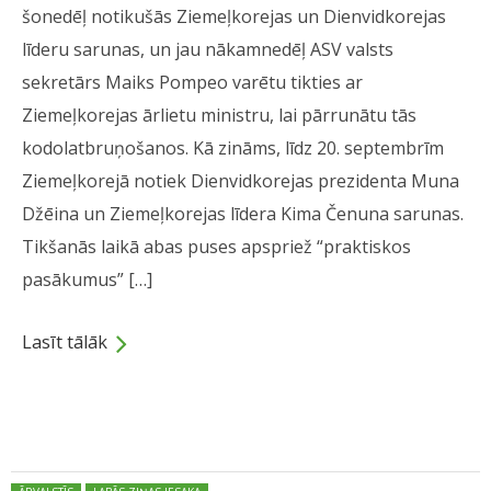
šonedēļ notikušās Ziemeļkorejas un Dienvidkorejas
līderu sarunas, un jau nākamnedēļ ASV valsts
sekretārs Maiks Pompeo varētu tikties ar
Ziemeļkorejas ārlietu ministru, lai pārrunātu tās
kodolatbruņošanos. Kā zināms, līdz 20. septembrīm
Ziemeļkorejā notiek Dienvidkorejas prezidenta Muna
Džēina un Ziemeļkorejas līdera Kima Čenuna sarunas.
Tikšanās laikā abas puses apspriež “praktiskos
pasākumus” […]
Lasīt tālāk
Dalies
Posted in: