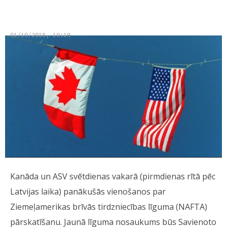
tirdzniecības līgumu
01/10/2018, 10:19
Kanāda un ASV svētdienas vakarā (pirmdienas rītā pēc
Latvijas laika) panākušās vienošanos par
Ziemeļamerikas brīvās tirdzniecības līguma (NAFTA)
pārskatīšanu. Jaunā līguma nosaukums būs Savienoto