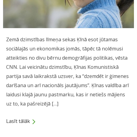
Zemā dzimstības līmeņa sekas Ķīnā esot jūtamas
sociālajās un ekonomikas jomās, tāpēc tā nolēmusi
atteikties no divu bērnu demogrāfijas politikas, vēsta
CNN. Lai veicinātu dzimstību, Ķīnas Komunistiskā
partija savā laikrakstā uzsver, ka “dzemdēt ir ģimenes
darīšana un arī nacionāls jautājums”. Ķīnas valdība arī
laidusi klajā jaunu pastmarku, kas ir netiešs mājiens
uz to, ka pašreizējā […]
Lasīt tālāk