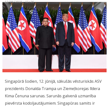
12/06/2018, 11:26
Singapūrā šodien, 12. jūnijā, sākušās vēsturiskās ASV
prezidents Donalda Trampa un Ziemeļkorejas līdera
Kima Čenuna sarunas. Sarunās galvenā uzmanība
pievērsta kodoljautājumiem. Singapūras samits ir