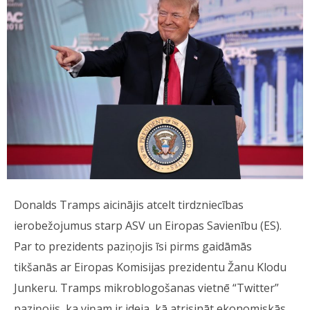
Donalds Tramps aicinājis atcelt tirdzniecības
ierobežojumus starp ASV un Eiropas Savienību (ES).
Par to prezidents paziņojis īsi pirms gaidāmās
tikšanās ar Eiropas Komisijas prezidentu Žanu Klodu
Junkeru. Tramps mikroblogošanas vietnē “Twitter”
paziņojis, ka viņam ir ideja, kā atrisināt ekonomiskās