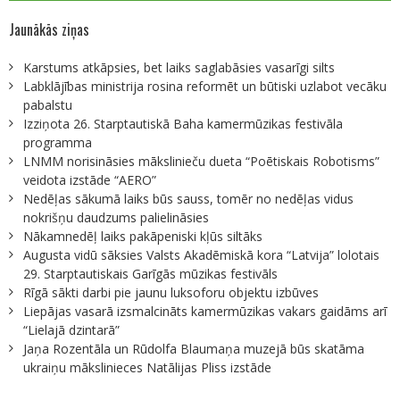
Jaunākās ziņas
Karstums atkāpsies, bet laiks saglabāsies vasarīgi silts
Labklājības ministrija rosina reformēt un būtiski uzlabot vecāku
pabalstu
Izziņota 26. Starptautiskā Baha kamermūzikas festivāla
programma
LNMM norisināsies mākslinieču dueta “Poētiskais Robotisms”
veidota izstāde “AERO”
Nedēļas sākumā laiks būs sauss, tomēr no nedēļas vidus
nokrišņu daudzums palielināsies
Nākamnedēļ laiks pakāpeniski kļūs siltāks
Augusta vidū sāksies Valsts Akadēmiskā kora “Latvija” lolotais
29. Starptautiskais Garīgās mūzikas festivāls
Rīgā sākti darbi pie jaunu luksoforu objektu izbūves
Liepājas vasarā izsmalcināts kamermūzikas vakars gaidāms arī
“Lielajā dzintarā”
Jaņa Rozentāla un Rūdolfa Blaumaņa muzejā būs skatāma
ukraiņu mākslinieces Natālijas Pliss izstāde