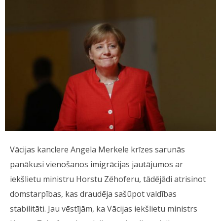
Vācijas kanclere Angela Merkele krīzes sarunās
panākusi vienošanos imigrācijas jautājumos ar
iekšlietu ministru Horstu Zēhoferu, tādējādi atrisinot
domstarpības, kas draudēja sašūpot valdības
stabilitāti. Jau vēstījām, ka Vācijas iekšlietu ministrs