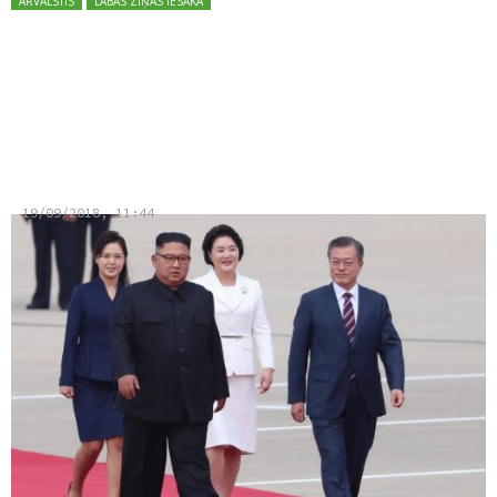
ĀRVALSTĪS
LABĀS ZIŅAS IESAKA
Ziemeļkoreja piekritusi spert
konkrētus soļus
denuklearizācijas virzienā
19/09/2018, 11:44