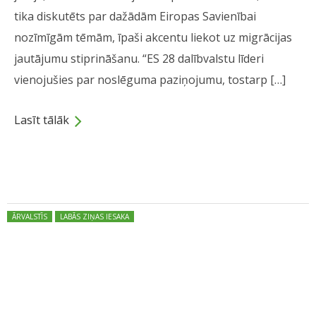
tika diskutēts par dažādām Eiropas Savienībai
nozīmīgām tēmām, īpaši akcentu liekot uz migrācijas
jautājumu stiprināšanu. “ES 28 dalībvalstu līderi
vienojušies par noslēguma paziņojumu, tostarp […]
Lasīt tālāk
Dalies
Posted in:
ĀRVALSTĪS
LABĀS ZIŅAS IESAKA
Čenuns: Pasaule redzēs lielas
izmaiņas