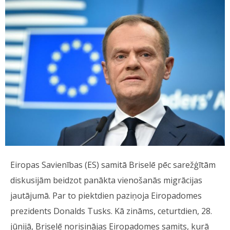
Eiropas Savienības (ES) samitā Briselē pēc sarežģītām
diskusijām beidzot panākta vienošanās migrācijas
jautājumā. Par to piektdien paziņoja Eiropadomes
prezidents Donalds Tusks. Kā zināms, ceturtdien, 28.
jūnijā, Briselē norisinājas Eiropadomes samits, kurā