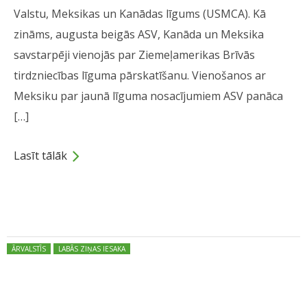
Valstu, Meksikas un Kanādas līgums (USMCA). Kā
zināms, augusta beigās ASV, Kanāda un Meksika
savstarpēji vienojās par Ziemeļamerikas Brīvās
tirdzniecības līguma pārskatīšanu. Vienošanos ar
Meksiku par jaunā līguma nosacījumiem ASV panāca
[…]
Lasīt tālāk
Dalies
Posted in:
ĀRVALSTĪS
LABĀS ZIŅAS IESAKA
ASV gatava jaunām sarunām ar
Ziemeļkoreju par tās