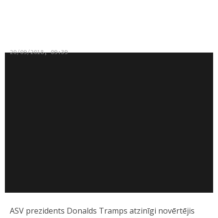
kodolatbruņošanos
20/09/2018, 09:39
ASV prezidents Donalds Tramps atzinīgi novērtējis