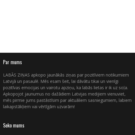
Par mums
LABĀS ZIŅAS apkopo jaunākās ziņas par pozitīviem notikumiem
Latvijā un pasaulē. Mēs esam šeit, lai dāvātu tikai un vienīgi
pozitīvas emocijas un vairotu apziņu, ka labās lietas ir ik uz soļa.
Apkopojot jaunumus no dažādiem Latvijas medijiem vienuviet,
mēs pirmie jums pastāstīsim par aktuāliem sasniegumiem, labiem
laikapstākļiem vai vērtīgām uzvarām!
Seko mums