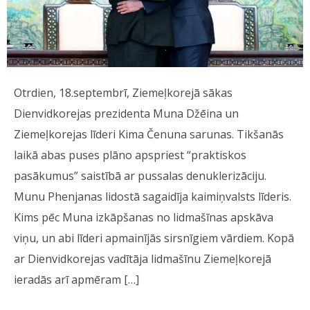
Otrdien, 18.septembrī, Ziemeļkorejā sākas
Dienvidkorejas prezidenta Muna Džēina un
Ziemeļkorejas līderi Kima Čenuna sarunas. Tikšanās
laikā abas puses plāno apspriest “praktiskos
pasākumus” saistībā ar pussalas denuklerizāciju.
Munu Phenjanas lidostā sagaidīja kaimiņvalsts līderis.
Kims pēc Muna izkāpšanas no lidmašīnas apskāva
viņu, un abi līderi apmainījās sirsnīgiem vārdiem. Kopā
ar Dienvidkorejas vadītāja lidmašīnu Ziemeļkorejā
ieradās arī apmēram […]