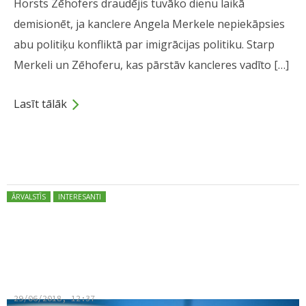
Horsts Zēhofers draudējis tuvāko dienu laikā
demisionēt, ja kanclere Angela Merkele nepiekāpsies
abu politiķu konfliktā par imigrācijas politiku. Starp
Merkeli un Zēhoferu, kas pārstāv kancleres vadīto […]
Lasīt tālāk
Dalies
Posted in:
ĀRVALSTĪS
INTERESANTI
ES samitā beidzot panāk
vienošanās migrācijas jautājumā
29/06/2018, 12:37