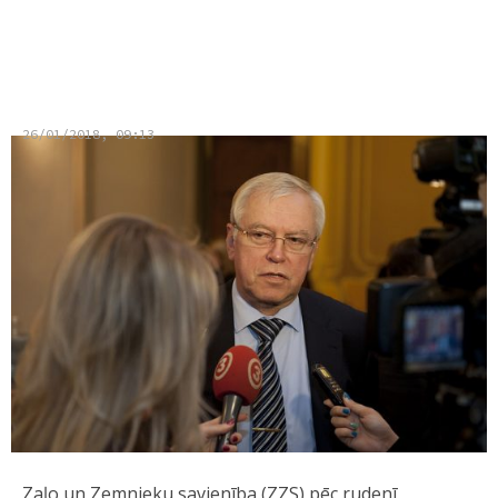
Brigmanis: ZZS koalīciju ar
“Saskaņu” neveidos
26/01/2018, 09:13
Zaļo un Zemnieku savienība (ZZS) pēc rudenī