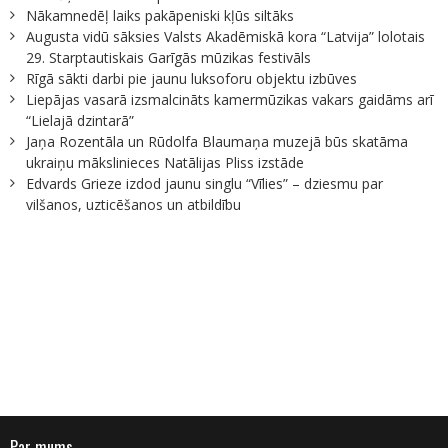
Nākamnedēļ laiks pakāpeniski kļūs siltāks
Augusta vidū sāksies Valsts Akadēmiskā kora “Latvija” lolotais
29. Starptautiskais Garīgās mūzikas festivāls
Rīgā sākti darbi pie jaunu luksoforu objektu izbūves
Liepājas vasarā izsmalcināts kamermūzikas vakars gaidāms arī
“Lielajā dzintarā”
Jaņa Rozentāla un Rūdolfa Blaumaņa muzejā būs skatāma
ukraiņu mākslinieces Natālijas Pliss izstāde
Edvards Grieze izdod jaunu singlu “Vīlies” – dziesmu par
vilšanos, uzticēšanos un atbildību
Par mums