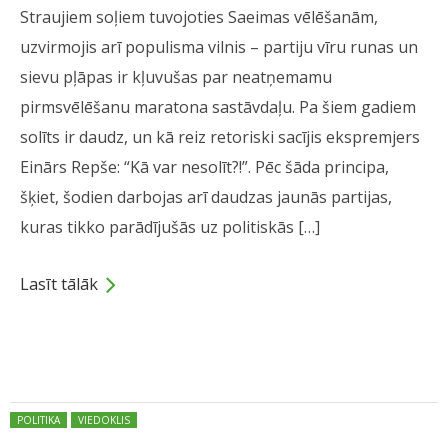
Straujiem soļiem tuvojoties Saeimas vēlēšanām,
uzvirmojis arī populisma vilnis – partiju vīru runas un
sievu pļāpas ir kļuvušas par neatņemamu
pirmsvēlēšanu maratona sastāvdaļu. Pa šiem gadiem
solīts ir daudz, un kā reiz retoriski sacījis ekspremjers
Einārs Repše: “Kā var nesolīt?!”. Pēc šāda principa,
šķiet, šodien darbojas arī daudzas jaunās partijas,
kuras tikko parādījušās uz politiskās […]
Lasīt tālāk
Dalies
Posted in:
POLITIKA
VIEDOKLIS