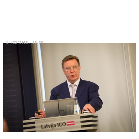
ZZS nostiprinās kā Latvijas
vadošā varas partija
14/02/2018, 16:39