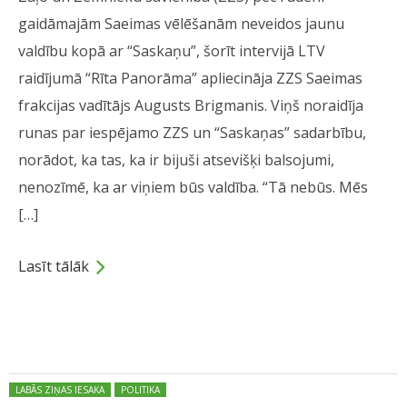
gaidāmajām Saeimas vēlēšanām neveidos jaunu
valdību kopā ar “Saskaņu”, šorīt intervijā LTV
raidījumā “Rīta Panorāma” apliecināja ZZS Saeimas
frakcijas vadītājs Augusts Brigmanis. Viņš noraidīja
runas par iespējamo ZZS un “Saskaņas” sadarbību,
norādot, ka tas, ka ir bijuši atsevišķi balsojumi,
nenozīmē, ka ar viņiem būs valdība. “Tā nebūs. Mēs
[…]
Lasīt tālāk
Dalies
Posted in:
LABĀS ZIŅAS IESAKA
POLITIKA