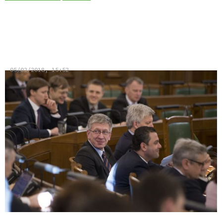
Sabiedrība veikli atmasko vecos
vēžus jaunajā kulītē
05/02/2018, 15:52