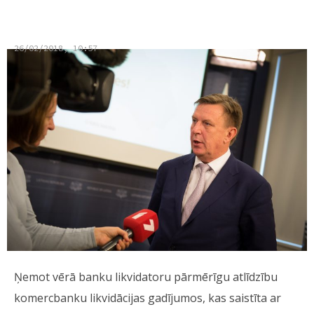
ierobežošanu
26/02/2018, 10:57
Ņemot vērā banku likvidatoru pārmērīgu atlīdzību
komercbanku likvidācijas gadījumos, kas saistīta ar