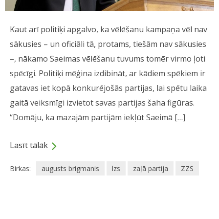
Kaut arī politiķi apgalvo, ka vēlēšanu kampaņa vēl nav
sākusies – un oficiāli tā, protams, tiešām nav sākusies
–, nākamo Saeimas vēlēšanu tuvums tomēr virmo ļoti
spēcīgi. Politiķi mēģina izdibināt, ar kādiem spēkiem ir
gatavas iet kopā konkurējošās partijas, lai spētu laika
gaitā veiksmīgi izvietot savas partijas šaha figūras.
“Domāju, ka mazajām partijām iekļūt Saeimā […]
Lasīt tālāk
Birkas:
augusts brigmanis
lzs
zaļā partija
ZZS