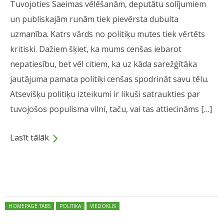
Tuvojoties Saeimas vēlēšanām, deputātu solījumiem
un publiskajām runām tiek pievērsta dubulta
uzmanība. Katrs vārds no politiķu mutes tiek vērtēts
kritiski. Dažiem šķiet, ka mums cenšas iebarot
nepatiesību, bet vēl citiem, ka uz kāda sarežģītāka
jautājuma pamata politiķi cenšas spodrināt savu tēlu.
Atsevišķu politiķu izteikumi ir likuši satraukties par
tuvojošos populisma vilni, taču, vai tas attiecināms […]
Lasīt tālāk
Dalies
Posted in:
HOMEPAGE TABS
POLITIKA
VIEDOKLIS