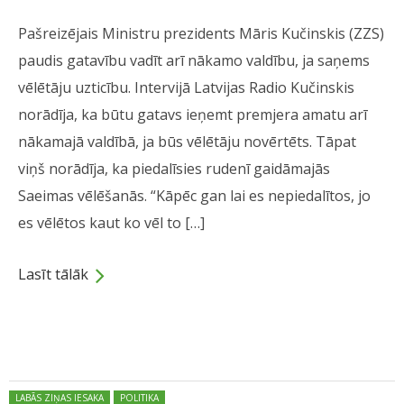
Pašreizējais Ministru prezidents Māris Kučinskis (ZZS)
paudis gatavību vadīt arī nākamo valdību, ja saņems
vēlētāju uzticību. Intervijā Latvijas Radio Kučinskis
norādīja, ka būtu gatavs ieņemt premjera amatu arī
nākamajā valdībā, ja būs vēlētāju novērtēts. Tāpat
viņš norādīja, ka piedalīsies rudenī gaidāmajās
Saeimas vēlēšanās. “Kāpēc gan lai es nepiedalītos, jo
es vēlētos kaut ko vēl to […]
Lasīt tālāk
Dalies
Posted in:
LABĀS ZIŅAS IESAKA
POLITIKA