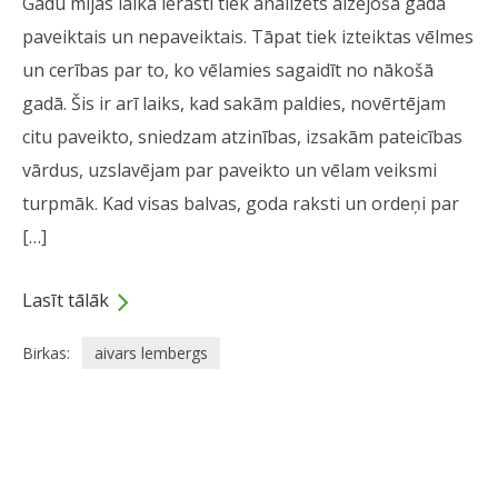
Gadu mijas laikā ierasti tiek analizēts aizejošā gadā
paveiktais un nepaveiktais. Tāpat tiek izteiktas vēlmes
un cerības par to, ko vēlamies sagaidīt no nākošā
gadā. Šis ir arī laiks, kad sakām paldies, novērtējam
citu paveikto, sniedzam atzinības, izsakām pateicības
vārdus, uzslavējam par paveikto un vēlam veiksmi
turpmāk. Kad visas balvas, goda raksti un ordeņi par
[…]
Lasīt tālāk
Birkas:
aivars lembergs
Dalies