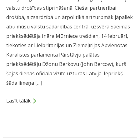
valstu drošības stiprināšanā. Ciešai partnerībai
drošībā, aizsardzībā un ārpolitikā arī turpmāk jāpaliek
abu mūsu valstu sadarbības centrā, uzsvēra Saeimas
priekšsēdētāja Ināra Mūrniece trešdien, 14.februārī,
tiekoties ar Lielbritānijas un Ziemeļīrijas Apvienotās
Karalistes parlamenta Pārstāvju palātas
priekšsēdētāju Džonu Berkovu (John Bercow), kurš
šajās dienās oficiālā vizītē uzturas Latvijā. Iepriekš
šāda līmeņa […]
Lasīt tālāk
Dalies