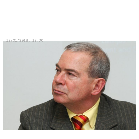
Vai teikt patiesību nozīme
spodrināt tēlu?
17/01/2018, 17:30