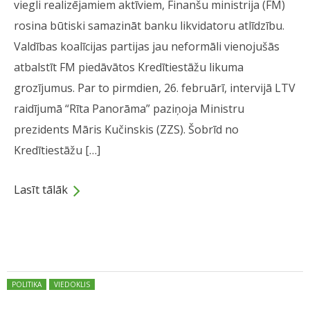
viegli realizējamiem aktīviem, Finanšu ministrija (FM)
rosina būtiski samazināt banku likvidatoru atlīdzību.
Valdības koalīcijas partijas jau neformāli vienojušās
atbalstīt FM piedāvātos Kredītiestāžu likuma
grozījumus. Par to pirmdien, 26. februārī, intervijā LTV
raidījumā “Rīta Panorāma” paziņoja Ministru
prezidents Māris Kučinskis (ZZS). Šobrīd no
Kredītiestāžu […]
Lasīt tālāk
Dalies
Posted in:
POLITIKA
VIEDOKLIS