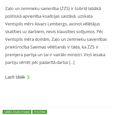
Zaļo un zemnieku savienība (ZZS) ir šobrīd labākā
politiskā apvienība koalīcijas sastāvā, uzskata
Ventspils mērs Aivars Lembergs, aicinot vēlētājus
skatīties uz darbiem, nevis klausīties solījumos. Pēc
Ventspils mēra domām, Zaļo un zemnieku savienības
priekšrocība Saeimas vēlēšanās ir tāda, ka ZZS ir
premjera partija un tai ir vairāki ministri. Viņš iesaka
partiju vērtēt pēc padarītā darba […]
Lasīt tālāk
Dalies
Posted in:
LABĀS ZIŅAS IESAKA
POLITIKA