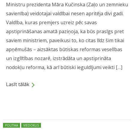
Ministru prezidenta Māra Kučinska (Zaļo un zemnieku
savienība) veidotajai valdībai nesen apritēja divi gadi.
Valdība, kuras premjers uzreiz pēc savas
apstiprināšanas amatā paziņoja, ka būs prasīgs pret
saviem ministriem, paveikusi to, ko citas līdz šim tikai
apņēmušās – aizsāktas būtiskas reformas veselības
un izglītības nozarē, izstrādāta un apstiprināta
nodokļu reforma, kā arī būtiski ieguldījumi veikti […]
Lasīt tālāk
Dalies
Posted in:
POLITIKA
VIEDOKLIS