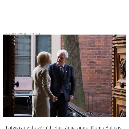
Mūrniece: Lielbritānija ir un
paliks cieša Latvijas sabiedrotā
14/02/2018, 13:14
Latvija augstu vērtē Lielbritānijas ieguldījumu Baltijas