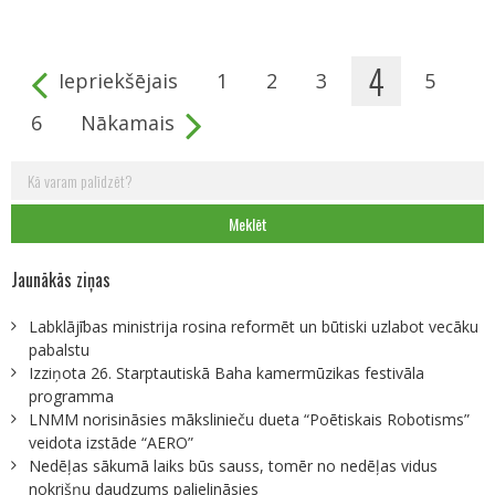
4
Iepriekšējais
1
2
3
5
Pages
6
Nākamais
Meklēt:
Jaunākās ziņas
Labklājības ministrija rosina reformēt un būtiski uzlabot vecāku
pabalstu
Izziņota 26. Starptautiskā Baha kamermūzikas festivāla
programma
LNMM norisināsies mākslinieču dueta “Poētiskais Robotisms”
veidota izstāde “AERO”
Nedēļas sākumā laiks būs sauss, tomēr no nedēļas vidus
nokrišņu daudzums palielināsies