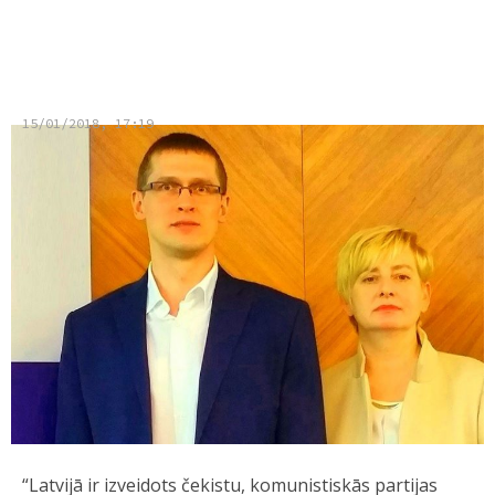
Soctīklotāji izsmej Strīķi un
Jurašu
15/01/2018, 17:19
“Latvijā ir izveidots čekistu, komunistiskās partijas