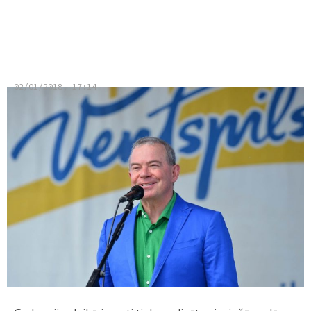
Jaunajā gadā Lembergam jāvēl
īpaša izturība
02/01/2018, 17:14