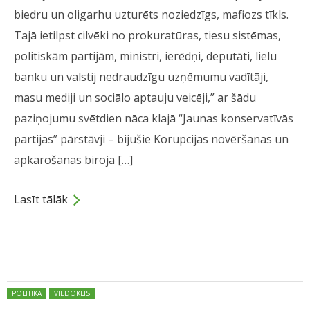
biedru un oligarhu uzturēts noziedzīgs, mafiozs tīkls.
Tajā ietilpst cilvēki no prokuratūras, tiesu sistēmas,
politiskām partijām, ministri, ierēdņi, deputāti, lielu
banku un valstij nedraudzīgu uzņēmumu vadītāji,
masu mediji un sociālo aptauju veicēji,” ar šādu
paziņojumu svētdien nāca klajā “Jaunas konservatīvās
partijas” pārstāvji – bijušie Korupcijas novēršanas un
apkarošanas biroja […]
Lasīt tālāk
Dalies
Posted in:
POLITIKA
VIEDOKLIS