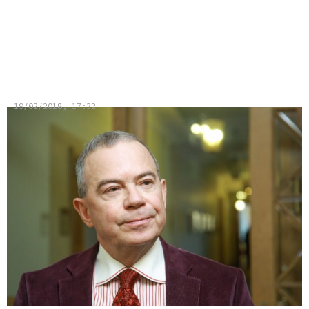
Lembergs: ZZS nav ideāls
politiskais spēks, bet ir labākais
koalīcijā
19/02/2018, 17:32