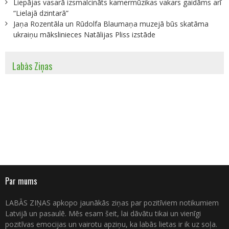
Liepājas vasarā izsmalcināts kamermūzikas vakars gaidāms arī
“Lielajā dzintarā”
Jaņa Rozentāla un Rūdolfa Blaumaņa muzejā būs skatāma
ukraiņu mākslinieces Natālijas Pliss izstāde
Labās Ziņas
Par mums
LABĀS ZIŅAS apkopo jaunākās ziņas par pozitīviem notikumiem
Latvijā un pasaulē. Mēs esam šeit, lai dāvātu tikai un vienīgi
pozitīvas emocijas un vairotu apziņu, ka labās lietas ir ik uz soļa.