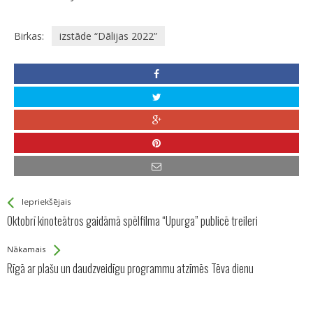
Birkas:
izstāde “Dālijas 2022”
See more
Back
Iepriekšējais
All
Oktobrī kinoteātros gaidāmā spēlfilma “Upurga” publicē treileri
Entries
Nākamais
Rīgā ar plašu un daudzveidīgu programmu atzīmēs Tēva dienu