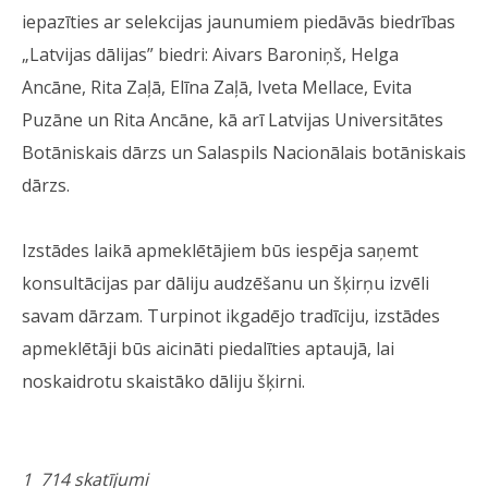
iepazīties ar selekcijas jaunumiem piedāvās biedrības
„Latvijas dālijas” biedri: Aivars Baroniņš, Helga
Ancāne, Rita Zaļā, Elīna Zaļā, Iveta Mellace, Evita
Puzāne un Rita Ancāne, kā arī Latvijas Universitātes
Botāniskais dārzs un Salaspils Nacionālais botāniskais
dārzs.
Izstādes laikā apmeklētājiem būs iespēja saņemt
konsultācijas par dāliju audzēšanu un šķirņu izvēli
savam dārzam. Turpinot ikgadējo tradīciju, izstādes
apmeklētāji būs aicināti piedalīties aptaujā, lai
noskaidrotu skaistāko dāliju šķirni.
1 714 skatījumi