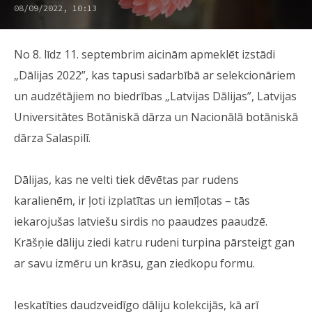
08/09/2022, 10:13
No 8. līdz 11. septembrim aicinām apmeklēt izstādi
„Dālijas 2022”, kas tapusi sadarbībā ar selekcionāriem
un audzētājiem no biedrības „Latvijas Dālijas”, Latvijas
Universitātes Botāniskā dārza un Nacionālā botāniskā
dārza Salaspilī.
Dālijas, kas ne velti tiek dēvētas par rudens
karalienēm, ir ļoti izplatītas un iemīļotas – tās
iekarojušas latviešu sirdis no paaudzes paaudzē.
Krāšņie dāliju ziedi katru rudeni turpina pārsteigt gan
ar savu izmēru un krāsu, gan ziedkopu formu.
Ieskatīties daudzveidīgo dāliju kolekcijās, kā arī