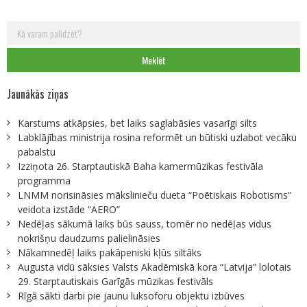
Meklēt:
Jaunākās ziņas
Karstums atkāpsies, bet laiks saglabāsies vasarīgi silts
Labklājības ministrija rosina reformēt un būtiski uzlabot vecāku
pabalstu
Izziņota 26. Starptautiskā Baha kamermūzikas festivāla
programma
LNMM norisināsies mākslinieču dueta “Poētiskais Robotisms”
veidota izstāde “AERO”
Nedēļas sākumā laiks būs sauss, tomēr no nedēļas vidus
nokrišņu daudzums palielināsies
Nākamnedēļ laiks pakāpeniski kļūs siltāks
Augusta vidū sāksies Valsts Akadēmiskā kora “Latvija” lolotais
29. Starptautiskais Garīgās mūzikas festivāls
Rīgā sākti darbi pie jaunu luksoforu objektu izbūves