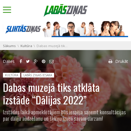
You are here:
Sākums
Kultūra
Dabas muzejā tiks atklāta izstāde “Dālijas 2022”
Dalies
Drukāt
Posted in:
KULTŪRA
LABĀS ZIŅAS IESAKA
Dabas muzejā tiks atklāta
izstāde “Dālijas 2022”
Izstādes laikā apmeklētājiem būs iespēja saņemt konsultācijas
par dāliju audzēšanu un šķirņu izvēli savam dārzam!