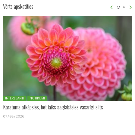
Vērts apskatīties
Posted in:
INTERESANTI
NOTIKUMI
Karstums atkāpsies, bet laiks saglabāsies vasarīgi silts
07/08/2026