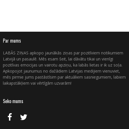
Par mums
LABĀS ZIŅAS apkopo jaunākās ziņas par pozitīviem notikumiem
Latvijā un pasaulē. Mēs esam šeit, lai dāvātu tikai un vienīgi
pozitīvas emocijas un vairotu apziņu, ka labās lietas ir ik uz soļa.
Apkopojot jaunumus no dažādiem Latvijas medijiem vienuviet,
mēs pirmie jums pastāstīsim par aktuāliem sasniegumiem, labiem
laikapstākļiem vai vērtīgām uzvarām!
Seko mums