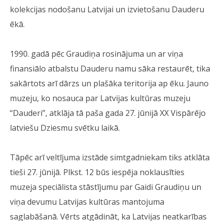
kolekcijas nodošanu Latvijai un izvietošanu Dauderu
ēkā.
1990. gadā pēc Graudiņa rosinājuma un ar viņa
finansiālo atbalstu Dauderu namu sāka restaurēt, tika
sakārtots arī dārzs un plašāka teritorija ap ēku. Jauno
muzeju, ko nosauca par Latvijas kultūras muzeju
“Dauderi”, atklāja tā paša gada 27. jūnijā XX Vispārējo
latviešu Dziesmu svētku laikā.
Tāpēc arī veltījuma izstāde simtgadniekam tiks atklāta
tieši 27. jūnijā. Plkst. 12 būs iespēja noklausīties
muzeja speciālista stāstījumu par Gaidi Graudiņu un
viņa devumu Latvijas kultūras mantojuma
saglabāšanā. Vērts atgādināt, ka Latvijas neatkarības