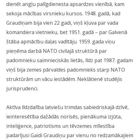
dienēt angļu palīgdienesta apsardzes vienībā, kam
sekoja mācības virsnieku kursos. 1948. gadā, kad
Graudiņam bija vien 22 gadi, viņš kļuva par vada
komandiera vietnieku, bet 1951. gadā – par Galvenā
štāba apmācību daļas vadītāju. 1959. gada viņu
pieņēma darbā NATO civilajā struktūrā par
padomnieku saimnieciskās lietās, līdz pat 1987. gadam
viņš bija zemes pārvaldes padomnieks starp NATO
struktūrām un vācu iestādēm. Neklātienē studējis
jurisprudenci.
Aktīva līdzdalība latviešu trimdas sabiedriskajā dzīvē,
ieinteresētība dažādās norisēs, pienākuma izjūta,
inteliģence, patriotisms un tēvzemes mīlestība
padarījusi Gaidi Graudiņu par vienu no redzamākajiem