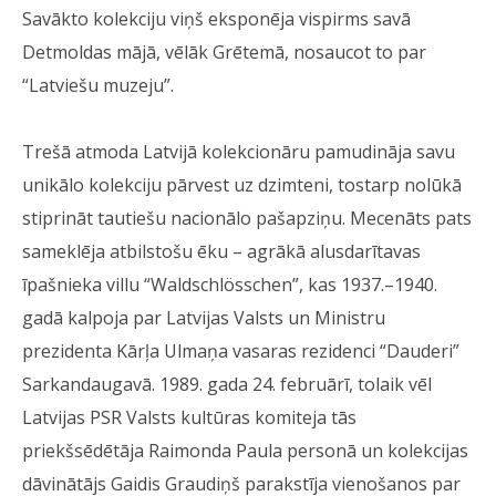
Savākto kolekciju viņš eksponēja vispirms savā
Detmoldas mājā, vēlāk Grētemā, nosaucot to par
“Latviešu muzeju”.
Trešā atmoda Latvijā kolekcionāru pamudināja savu
unikālo kolekciju pārvest uz dzimteni, tostarp nolūkā
stiprināt tautiešu nacionālo pašapziņu. Mecenāts pats
sameklēja atbilstošu ēku – agrākā alusdarītavas
īpašnieka villu “Waldschlösschen”, kas 1937.–1940.
gadā kalpoja par Latvijas Valsts un Ministru
prezidenta Kārļa Ulmaņa vasaras rezidenci “Dauderi”
Sarkandaugavā. 1989. gada 24. februārī, tolaik vēl
Latvijas PSR Valsts kultūras komiteja tās
priekšsēdētāja Raimonda Paula personā un kolekcijas
dāvinātājs Gaidis Graudiņš parakstīja vienošanos par