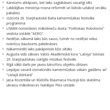
Karstums atkāpsies, bet laiks saglabāsies vasarīgi silts
Labklājības ministrija rosina reformēt un būtiski uzlabot vecāku
pabalstu
Izziņota 26. Starptautiskā Baha kamermūzikas festivāla
programma
LNMM norisināsies mākslinieču dueta “Poētiskais Robotisms”
veidota izstāde “AERO”
Nedēļas sākumā laiks būs sauss, tomēr no nedēļas vidus
nokrišņu daudzums palielināsies
Nākamnedēļ laiks pakāpeniski kļūs siltāks
Augusta vidū sāksies Valsts Akadēmiskā kora “Latvija” lolotais
29. Starptautiskais Garīgās mūzikas festivāls
Rīgā sākti darbi pie jaunu luksoforu objektu izbūves
Liepājas vasarā izsmalcināts kamermūzikas vakars gaidāms arī
“Lielajā dzintarā”
Jaņa Rozentāla un Rūdolfa Blaumaņa muzejā būs skatāma
ukraiņu mākslinieces Natālijas Pliss izstāde