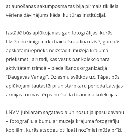
atjaunošanas sākumposmā tas bija pirmais tik liela
vēriena dāvinājums kādai kultūras institūcijai.
Izstādē būs aplūkojamas gan fotogrāfijas, kurās
fiksēti nozīmīgi mirkļi Gaida Graudiņa dzīvē, gan būs
apskatāmi iepriekš neizstādīti muzeja krājuma
priekšmeti, arī tādi, kas vēstīs par kolekcionāra
aktivitātēm trimdā – piedalīšanos organizācijā
“Daugavas Vanagi”, Dziesmu svētkos u.c. Tāpat būs
aplūkojami tautastērpi un starpkaru perioda Latvijas
armijas formas tērps no Gaida Graudiņa kolekcijas.
LNVM jubilāram sagatavoja un nosūtīja īpašu dāvanu
– fotogrāfiju albumu ar muzeja krājuma fotogrāfiju
kopijām, kurās atspoguļoti īpaši nozīmīgi mūža brīži,