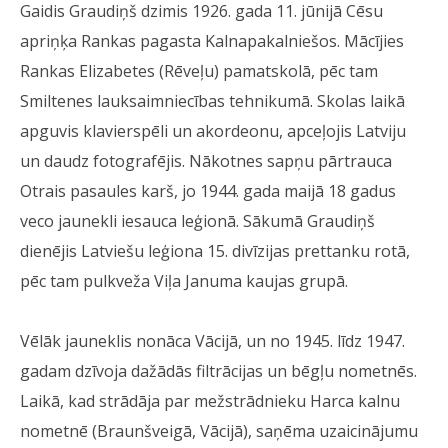
Gaidis Graudiņš dzimis 1926. gada 11. jūnijā Cēsu
apriņķa Rankas pagasta Kalnapakalniešos. Mācījies
Rankas Elizabetes (Rēveļu) pamatskolā, pēc tam
Smiltenes lauksaimniecības tehnikumā. Skolas laikā
apguvis klavierspēli un akordeonu, apceļojis Latviju
un daudz fotografējis. Nākotnes sapņu pārtrauca
Otrais pasaules karš, jo 1944. gada maijā 18 gadus
veco jaunekli iesauca leģionā. Sākumā Graudiņš
dienējis Latviešu leģiona 15. divīzijas prettanku rotā,
pēc tam pulkveža Viļa Januma kaujas grupā.
Vēlāk jauneklis nonāca Vācijā, un no 1945. līdz 1947.
gadam dzīvoja dažādās filtrācijas un bēgļu nometnēs.
Laikā, kad strādāja par mežstrādnieku Harca kalnu
nometnē (Braunšveigā, Vācijā), saņēma uzaicinājumu