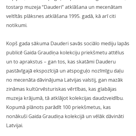
tostarp muzeja “Dauderi” atklāšana un mecenātam
veltītās plāksnes atklāšana 1995. gadā, kā arī citi
notikumi.
Kopš gada sākuma Dauderi savās sociālo mediju lapās
publicē Gaida Graudiņa kolekciju priekšmetu attēlus
un to aprakstus – gan tos, kas skatāmi Dauderu
pastāvīgajā ekspozīcijā un atspoguļo nozīmīgu daļu
no mecenāta dāvinājuma Latvijas valstij, gan mazāk
zināmas kultūrvēsturiskas vērtības, kas glabājas
muzeja krājumā, tā atklājot kolekcijas daudzveidību.
Kopumā plānots parādīt 100 priekšmetus, kas
nonākuši Gaida Graudiņa kolekcijā un vēlāk dāvināti
Latvijai.