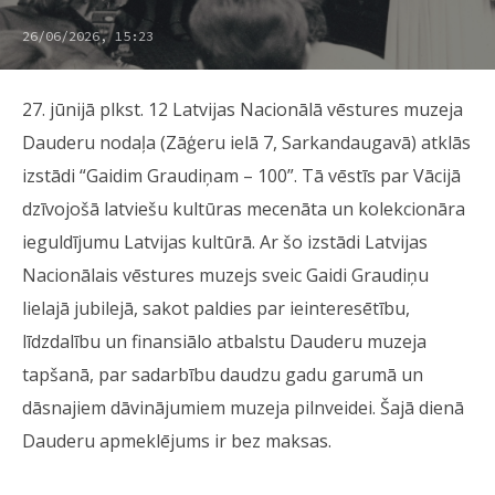
26/06/2026, 15:23
27. jūnijā plkst. 12 Latvijas Nacionālā vēstures muzeja
Dauderu nodaļa (Zāģeru ielā 7, Sarkandaugavā) atklās
izstādi “Gaidim Graudiņam – 100”. Tā vēstīs par Vācijā
dzīvojošā latviešu kultūras mecenāta un kolekcionāra
ieguldījumu Latvijas kultūrā. Ar šo izstādi Latvijas
Nacionālais vēstures muzejs sveic Gaidi Graudiņu
lielajā jubilejā, sakot paldies par ieinteresētību,
līdzdalību un finansiālo atbalstu Dauderu muzeja
tapšanā, par sadarbību daudzu gadu garumā un
dāsnajiem dāvinājumiem muzeja pilnveidei. Šajā dienā
Dauderu apmeklējums ir bez maksas.