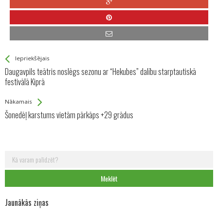
See more
Back
Iepriekšējais
All
Daugavpils teātris noslēgs sezonu ar “Hekubes” dalību starptautiskā
Entries
festivālā Kiprā
Nākamais
Šonedēļ karstums vietām pārkāps +29 grādus
Meklēt:
Jaunākās ziņas