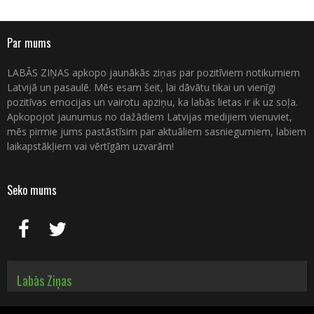
Par mums
LABĀS ZIŅAS apkopo jaunākās ziņas par pozitīviem notikumiem
Latvijā un pasaulē. Mēs esam šeit, lai dāvātu tikai un vienīgi
pozitīvas emocijas un vairotu apziņu, ka labās lietas ir ik uz soļa.
Apkopojot jaunumus no dažādiem Latvijas medijiem vienuviet,
mēs pirmie jums pastāstīsim par aktuāliem sasniegumiem, labiem
laikapstākļiem vai vērtīgām uzvarām!
Seko mums
Labās Ziņas