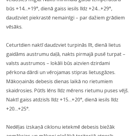
būs +14…+19°, dienā gaiss iesils līdz +24…+29°,
daudzviet piekrastē nemainīgi – par dažiem grādiem
vēsāks.
Ceturtdien naktī daudzviet turpinās līt, dienā lietus
gaidāms austrumu daļā, nakts pirmajā pusē turpat –
valsts austrumos – lokāli būs aizvien dzirdami
pērkona dārdi un vērojamas stipras lietusgāzes.
Mākoņainās debesis dienas laikā no rietumiem
skaidrosies. Pūtīs lēns līdz mērens rietumu puses vējš.
Naktī gaiss atdzisīs līdz +15…+20°, dienā iesils līdz
+20…+25°.
Nedēļas izskaņā ciklonu ietekmē debesis biežāk