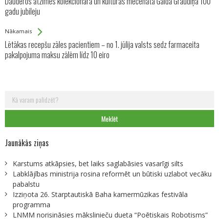
Dauderos atzīmēs kolekcionāra un kultūras mecenāta Gaida Graudiņa 100
Entries
gadu jubileju
Nākamais
Lētākas recepšu zāles pacientiem – no 1. jūlija valsts sedz farmaceita
pakalpojuma maksu zālēm līdz 10 eiro
Meklēt:
Jaunākās ziņas
Karstums atkāpsies, bet laiks saglabāsies vasarīgi silts
Labklājības ministrija rosina reformēt un būtiski uzlabot vecāku
pabalstu
Izziņota 26. Starptautiskā Baha kamermūzikas festivāla
programma
LNMM norisināsies mākslinieču dueta “Poētiskais Robotisms”