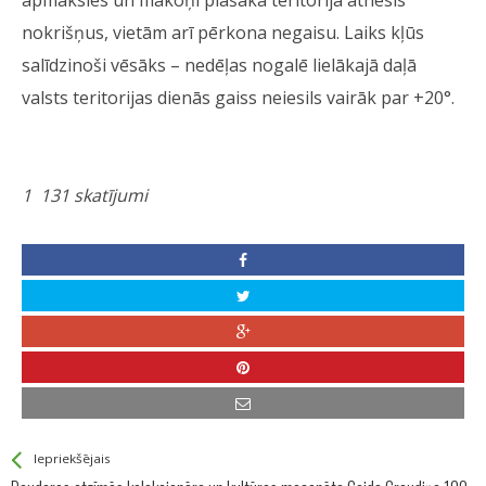
apmāksies un mākoņi plašākā teritorijā atnesīs
nokrišņus, vietām arī pērkona negaisu. Laiks kļūs
salīdzinoši vēsāks – nedēļas nogalē lielākajā daļā
valsts teritorijas dienās gaiss neiesils vairāk par +20°.
1 131 skatījumi
See more
Back
Iepriekšējais
All