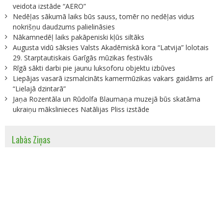
veidota izstāde “AERO”
Nedēļas sākumā laiks būs sauss, tomēr no nedēļas vidus
nokrišņu daudzums palielināsies
Nākamnedēļ laiks pakāpeniski kļūs siltāks
Augusta vidū sāksies Valsts Akadēmiskā kora “Latvija” lolotais
29. Starptautiskais Garīgās mūzikas festivāls
Rīgā sākti darbi pie jaunu luksoforu objektu izbūves
Liepājas vasarā izsmalcināts kamermūzikas vakars gaidāms arī
“Lielajā dzintarā”
Jaņa Rozentāla un Rūdolfa Blaumaņa muzejā būs skatāma
ukraiņu mākslinieces Natālijas Pliss izstāde
Labās Ziņas