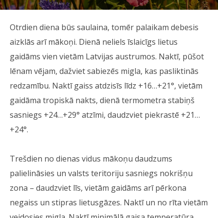
Otrdien diena būs saulaina, tomēr palaikam debesis
aizklās arī mākoņi. Dienā neliels īslaicīgs lietus
gaidāms vien vietām Latvijas austrumos. Naktī, pūšot
lēnam vējam, dažviet sabiezēs migla, kas pasliktinās
redzamību. Naktī gaiss atdzisīs līdz +16…+21°, vietām
gaidāma tropiskā nakts, dienā termometra stabiņš
sasniegs +24…+29° atzīmi, daudzviet piekrastē +21…
+24°.
Trešdien no dienas vidus mākoņu daudzums
palielināsies un valsts teritoriju sasniegs nokrišņu
zona – daudzviet līs, vietām gaidāms arī pērkona
negaiss un stipras lietusgāzes. Naktī un no rīta vietām
veidosies migla. Naktī minimālā gaisa temperatūra