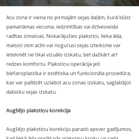
Acu zona ir viena no pirmajām sejas daļām, kurā kļūst
pamanāmas vecuma, iedzimtības vai dzīvesveida
radītas izmaiņas. Nokarājušies plakstiņi, lieka āda,
maisiņi zem acīm vai nogurusi sejas izteiksme var
ietekmēt ne tikai vizuālo izskatu, bet dažkārt arī
redzes komfortu. Plakstiņu operācija jeb
blefaroplastika ir estētiska un funkcionāla procedūra,
kas var palīdzēt uzlabot acu zonas izskatu, saglabājot
dabisku sejas izskatu.
Augšējo plakstiņu korekcija
Augšējo plakstiņu korekciju parasti apsver gadījumos,
kad liekā āda noslīd pār plakstiņu kroku un rada