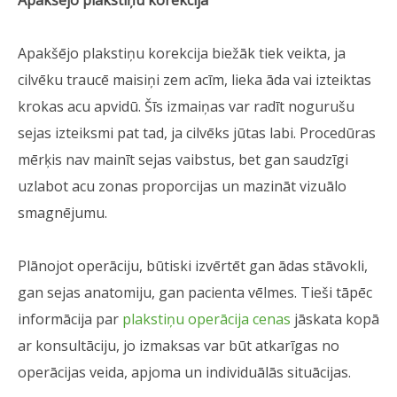
Apakšējo plakstiņu korekcija
Apakšējo plakstiņu korekcija biežāk tiek veikta, ja
cilvēku traucē maisiņi zem acīm, lieka āda vai izteiktas
krokas acu apvidū. Šīs izmaiņas var radīt nogurušu
sejas izteiksmi pat tad, ja cilvēks jūtas labi. Procedūras
mērķis nav mainīt sejas vaibstus, bet gan saudzīgi
uzlabot acu zonas proporcijas un mazināt vizuālo
smagnējumu.
Plānojot operāciju, būtiski izvērtēt gan ādas stāvokli,
gan sejas anatomiju, gan pacienta vēlmes. Tieši tāpēc
informācija par
plakstiņu operācija cenas
jāskata kopā
ar konsultāciju, jo izmaksas var būt atkarīgas no
operācijas veida, apjoma un individuālās situācijas.