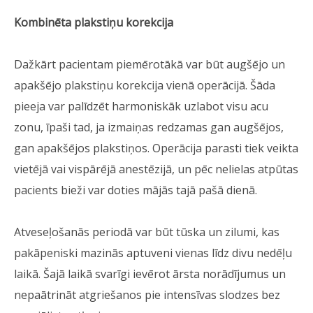
Kombinēta plakstiņu korekcija
Dažkārt pacientam piemērotākā var būt augšējo un
apakšējo plakstiņu korekcija vienā operācijā. Šāda
pieeja var palīdzēt harmoniskāk uzlabot visu acu
zonu, īpaši tad, ja izmaiņas redzamas gan augšējos,
gan apakšējos plakstiņos. Operācija parasti tiek veikta
vietējā vai vispārējā anestēzijā, un pēc nelielas atpūtas
pacients bieži var doties mājās tajā pašā dienā.
Atveseļošanās periodā var būt tūska un zilumi, kas
pakāpeniski mazinās aptuveni vienas līdz divu nedēļu
laikā. Šajā laikā svarīgi ievērot ārsta norādījumus un
nepaātrināt atgriešanos pie intensīvas slodzes bez