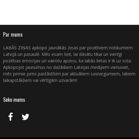
Par mums
LABĀS ZIŅAS apkopo jaunākās ziņas par pozitīviem notikumiem
Latvijā un pasaulē. Mēs esam šeit, lai dāvātu tikai un vienīgi
pozitīvas emocijas un vairotu apziņu, ka labās lietas ir ik uz soļa.
Apkopojot jaunumus no dažādiem Latvijas medijiem vienuviet,
mēs pirmie jums pastāstīsim par aktuāliem sasniegumiem, labiem
laikapstākļiem vai vērtīgām uzvarām!
Seko mums