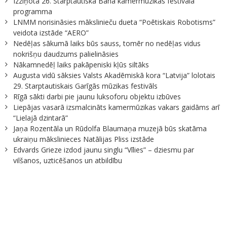
Izziņota 26. Starptautiskā Baha kamermūzikas festivāla
programma
LNMM norisināsies mākslinieču dueta “Poētiskais Robotisms”
veidota izstāde “AERO”
Nedēļas sākumā laiks būs sauss, tomēr no nedēļas vidus
nokrišņu daudzums palielināsies
Nākamnedēļ laiks pakāpeniski kļūs siltāks
Augusta vidū sāksies Valsts Akadēmiskā kora “Latvija” lolotais
29. Starptautiskais Garīgās mūzikas festivāls
Rīgā sākti darbi pie jaunu luksoforu objektu izbūves
Liepājas vasarā izsmalcināts kamermūzikas vakars gaidāms arī
“Lielajā dzintarā”
Jaņa Rozentāla un Rūdolfa Blaumaņa muzejā būs skatāma
ukraiņu mākslinieces Natālijas Pliss izstāde
Edvards Grieze izdod jaunu singlu “Vīlies” – dziesmu par
vilšanos, uzticēšanos un atbildību