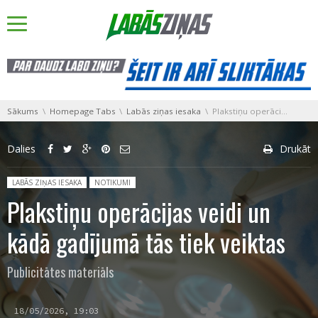
You are here:
Sākums
Homepage Tabs
Labās ziņas iesaka
Plakstiņu operācijas veidi un kādā gadījumā tās tiek veiktas
Dalies
Drukāt
Posted in:
LABĀS ZIŅAS IESAKA
NOTIKUMI
Plakstiņu operācijas veidi un
kādā gadījumā tās tiek veiktas
Publicitātes materiāls
18/05/2026, 19:03