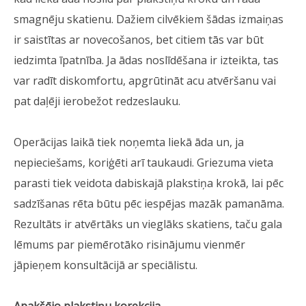
smagnēju skatienu. Dažiem cilvēkiem šādas izmaiņas
ir saistītas ar novecošanos, bet citiem tās var būt
iedzimta īpatnība. Ja ādas noslīdēšana ir izteikta, tas
var radīt diskomfortu, apgrūtināt acu atvēršanu vai
pat daļēji ierobežot redzeslauku.
Operācijas laikā tiek noņemta liekā āda un, ja
nepieciešams, koriģēti arī taukaudi. Griezuma vieta
parasti tiek veidota dabiskajā plakstiņa krokā, lai pēc
sadzīšanas rēta būtu pēc iespējas mazāk pamanāma.
Rezultāts ir atvērtāks un vieglāks skatiens, taču gala
lēmums par piemērotāko risinājumu vienmēr
jāpieņem konsultācijā ar speciālistu.