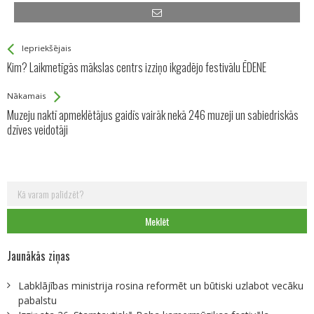
See more
Back
Iepriekšējais
All
Kim? Laikmetīgās mākslas centrs izziņo ikgadējo festivālu ĒDENE
Entries
Nākamais
Muzeju naktī apmeklētājus gaidīs vairāk nekā 246 muzeji un sabiedriskās
dzīves veidotāji
Meklēt:
Jaunākās ziņas
Labklājības ministrija rosina reformēt un būtiski uzlabot vecāku
pabalstu