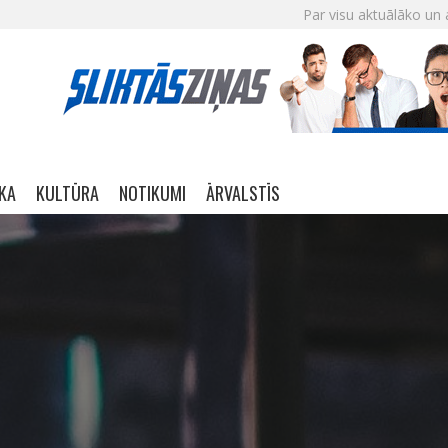
Par visu aktuālāko un 
IKA
KULTŪRA
NOTIKUMI
ĀRVALSTĪS