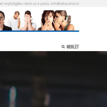
arī nejēdzīgāko raksti uz e-pastu: info@labaszinas.lv
MEKLĒT