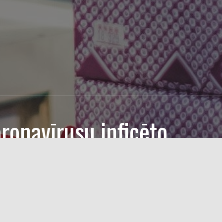
ronavīrusu inficēto
n izrakstīti no slimnīcām!