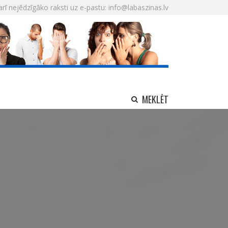
arī nejēdzīgāko raksti uz e-pastu: info@labaszinas.lv
MEKLĒT