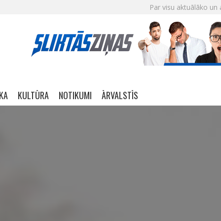
Par visu aktuālāko un 
IKA
KULTŪRA
NOTIKUMI
ĀRVALSTĪS