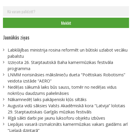
Meklēt:
Jaunākās ziņas
Labklājības ministrija rosina reformēt un būtiski uzlabot vecāku
pabalstu
Izziņota 26. Starptautiskā Baha kamermūzikas festivāla
programma
LNMM norisināsies mākslinieču dueta “Poētiskais Robotisms”
veidota izstāde “AERO”
Nedēļas sākumā laiks būs sauss, tomēr no nedēļas vidus
nokrišņu daudzums palielināsies
Nākamnedēļ laiks pakāpeniski kļūs siltāks
Augusta vidū sāksies Valsts Akadēmiskā kora “Latvija” lolotais
29. Starptautiskais Garīgās mūzikas festivāls
Rīgā sākti darbi pie jaunu luksoforu objektu izbūves
Liepājas vasarā izsmalcināts kamermūzikas vakars gaidāms arī
“Lielajā dzintarā”