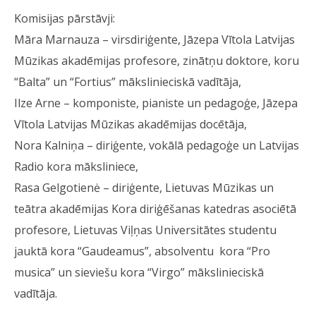
Komisijas pārstāvji:
Māra Marnauza – virsdiriģente, Jāzepa Vītola Latvijas
Mūzikas akadēmijas profesore, zinātņu doktore, koru
“Balta” un “Fortius” mākslinieciskā vadītāja,
Ilze Arne – komponiste, pianiste un pedagoģe, Jāzepa
Vītola Latvijas Mūzikas akadēmijas docētāja,
Nora Kalniņa – diriģente, vokālā pedagoģe un Latvijas
Radio kora māksliniece,
Rasa Gelgotienė – diriģente, Lietuvas Mūzikas un
teātra akadēmijas Kora diriģēšanas katedras asociētā
profesore, Lietuvas Viļņas Universitātes studentu
jauktā kora “Gaudeamus”, absolventu kora “Pro
musica” un sieviešu kora “Virgo” mākslinieciskā
vadītāja.