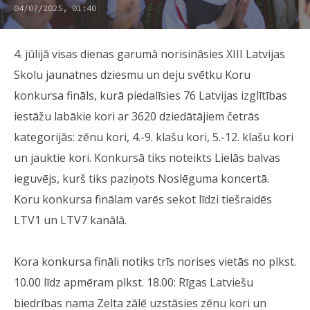
04/07/2025, 01:40
4. jūlijā visas dienas garumā norisināsies XIII Latvijas
Skolu jaunatnes dziesmu un deju svētku Koru
konkursa fināls, kurā piedalīsies 76 Latvijas izglītības
iestāžu labākie kori ar 3620 dziedātājiem četrās
kategorijās: zēnu kori, 4.-9. klašu kori, 5.-12. klašu kori
un jauktie kori. Konkursā tiks noteikts Lielās balvas
ieguvējs, kurš tiks paziņots Noslēguma koncertā.
Koru konkursa finālam varēs sekot līdzi tiešraidēs
LTV1 un LTV7 kanālā.
Kora konkursa fināli notiks trīs norises vietās no plkst.
10.00 līdz apmēram plkst. 18.00: Rīgas Latviešu
biedrības nama Zelta zālē uzstāsies zēnu kori un