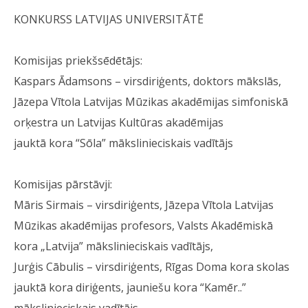
KONKURSS LATVIJAS UNIVERSITĀTĒ
Komisijas priekšsēdētājs:
Kaspars Ādamsons – virsdiriģents, doktors mākslās,
Jāzepa Vītola Latvijas Mūzikas akadēmijas simfoniskā
orķestra un Latvijas Kultūras akadēmijas
jauktā kora “Sōla” mākslinieciskais vadītājs
Komisijas pārstāvji:
Māris Sirmais – virsdiriģents, Jāzepa Vītola Latvijas
Mūzikas akadēmijas profesors, Valsts Akadēmiskā
kora „Latvija” mākslinieciskais vadītājs,
Jurģis Cābulis – virsdiriģents, Rīgas Doma kora skolas
jauktā kora diriģents, jauniešu kora “Kamēr..”