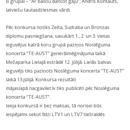
B grupai – “Ar bāliņu dancot gāju”, Andris Kontauts,
latviešu tautasdziesmas vārdi.
Pēc konkursa notiks Zelta, Sudraba un Bronzas
diplomu pasniegšana, savukārt 1., 2. un 3. vietas
ieguvējus katrā koru grupā paziņos Noslēguma
koncerta “TE-AUST” ģenerālmēģinājuma laikā
Mežaparka Lielajā estrādē 12. jūlijā. Lielās balvas
ieguvējs tiks paziņots Noslēguma koncerta “TE-AUST”
laikā 13.jūlijā. Konkursa rezultāti
mājaslapā nacgavilet.lv tiks publicēti pēc Noslēguma
koncerta “TE-AUST”.
Ieeja konkursā ir bez maksas, tā norisei būs
iespējams sekot līdzi LTV1 un LTV7 tiešraidēs