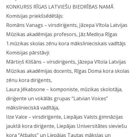
KONKURSS RĪGAS LATVIEŠU BIEDRĪBAS NAMĀ
Komisijas priekšsēdētājs:
Romāns Vanags – virsdiriģents, Jāzepa Vītola Latvijas
Mūzikas akadēmijas profesors, Jāz.Mediņa Rīgas
1.mūzikas skolas zēnu kora mākslinieciskais vadītājs
Komisijas pārstāvji:
Mārtiņš Klišāns – virsdiriģents, Jāzepa Vītola Latvijas
Mūzikas akadēmijas docents, Rīgas Doma kora skolas
zēnu kora diriģents,
Laura Jēkabsone – komponiste, mūzikas skolotāja,
diriģente un vokālās grupas “Latvian Voices”
mākslinieciskā vadītāja,
Ilze Valce – virsdiriģente, Liepājas Valsts ģimnāzijas
jauktā kora diriģente, Liepājas Universitātes sieviešu
kora “Atbalss” un Liepājas Tautas mākslas un