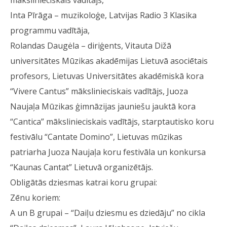
mākslinieciskais vadītājs,
Inta Pīrāga – muzikoloģe, Latvijas Radio 3 Klasika
programmu vadītāja,
Rolandas Daugėla – diriģents, Vitauta Dižā
universitātes Mūzikas akadēmijas Lietuvā asociētais
profesors, Lietuvas Universitātes akadēmiskā kora
“Vivere Cantus” mākslinieciskais vadītājs, Juoza
Naujaļa Mūzikas ģimnāzijas jauniešu jauktā kora
“Cantica” mākslinieciskais vadītājs, starptautisko koru
festivālu “Cantate Domino”, Lietuvas mūzikas
patriarha Juoza Naujaļa koru festivāla un konkursa
“Kaunas Cantat” Lietuvā organizētājs.
Obligātās dziesmas katrai koru grupai:
Zēnu koriem:
A un B grupai – “Daiļu dziesmu es dziedāju” no cikla