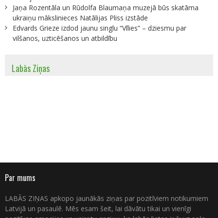
Jaņa Rozentāla un Rūdolfa Blaumaņa muzejā būs skatāma
ukraiņu mākslinieces Natālijas Pliss izstāde
Edvards Grieze izdod jaunu singlu “Vīlies” – dziesmu par
vilšanos, uzticēšanos un atbildību
Labās Ziņas
Par mums
LABĀS ZIŅAS apkopo jaunākās ziņas par pozitīviem notikumiem
Latvijā un pasaulē. Mēs esam šeit, lai dāvātu tikai un vienīgi