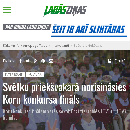
You are here:
Sākums
Homepage Tabs
Interesanti
Svētku priekšvakarā norisināsies Koru konkursa fināls
Dalies
Drukāt
Posted in:
INTERESANTI
KULTŪRA
Svētku priekšvakarā norisināsies
Koru konkursa fināls
Koru konkursa finālam varēs sekot līdzi tiešraidēs LTV1 un LTV7
kanālā.