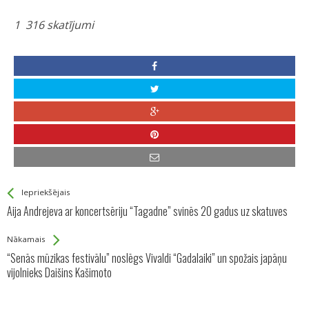
1 316 skatījumi
See more
Back
Iepriekšējais
All
Aija Andrejeva ar koncertsēriju “Tagadne” svinēs 20 gadus uz skatuves
Entries
Nākamais
“Senās mūzikas festivālu” noslēgs Vivaldi “Gadalaiki” un spožais japāņu
vijolnieks Daišins Kašimoto