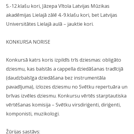
5.-12.klašu kori, Jāzepa Vītola Latvijas Mūzikas
akadēmijas Lielajā zālē 4.-9.klašu kori, bet Latvijas
Universitātes Lielajā aulā – jauktie kori.
KONKURSA NORISE
Konkursā katrs koris izpildīs trīs dziesmas: obligāto
dziesmu, kas balstās a cappella dziedāšanas tradīcijā
(daudzbalsīga dziedāšana bez instrumentāla
pavadījuma), izlozes dziesmu no Svētku repertuāra un
brīvas izvēles dziesmu. Konkursu vērtēs starptautiska
vērtēšanas komisija – Svētku virsdiriģenti, diriģenti,
komponisti, muzikologi.
Žūrijas sastāvs: