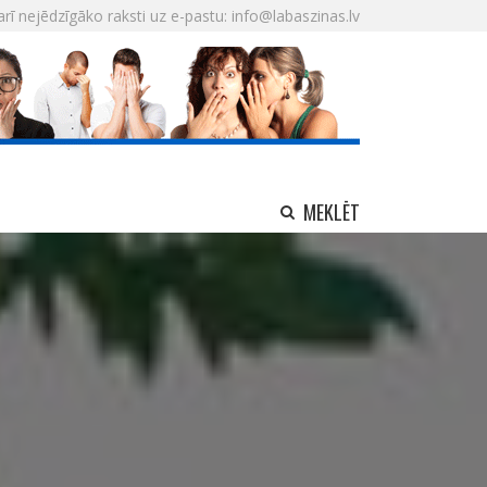
arī nejēdzīgāko raksti uz e-pastu: info@labaszinas.lv
MEKLĒT